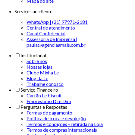
Mapa do site
Serviços ao cliente
WhatsApp | (21) 97971-2181
Central de atendimento
Canal Confidencial
Assessoria de Imprensa |
paula@agenciaamais.com.br
Institucional
Sobre nós
Nossas lojas
Clube Minha Le
Blog da Le
Trabalhe conosco
Serviço Financeiro
Cartão Le biscuit
Empréstimo Dim Dim
Perguntas e Respostas
Formas de pagamento
Política de troca e devolução
Termos e condições - retirada na Loja
Termos de compras internacionais