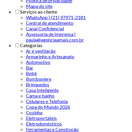
Politica de privacidade
Mapa do site
Serviços ao cliente
WhatsApp | (21) 97971-2181
Central de atendimento
Canal Confidencial
Assessoria de Imprensa |
paula@agenciaamais.com.br
Categorias
Ar e ventilação
Armarinho e Artesanato
Automotivo
Bar
Bebê
Bomboniere
Brinquedos
Casa Inteligente
Cama e banho
Celulares e Telefonia
Copa do Mundo 2026
Cozinha
Eletroportáteis
Eletrodomésticos
Ferramentas e Construção