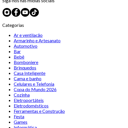
Siga-nos nas mídias sociais
Categorias
Ar e ventilação
Armarinho e Artesanato
Automotivo
Bar
Bebê
Bomboniere
Brinquedos
Casa Inteligente
Cama e banho
Celulares e Telefonia
Copa do Mundo 2026
Cozinha
Eletroportáteis
Eletrodomésticos
Ferramentas e Construção
Festa
Games
Informática