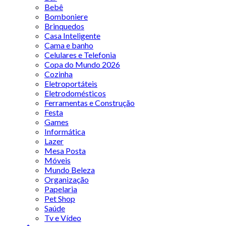
Bebê
Bomboniere
Brinquedos
Casa Inteligente
Cama e banho
Celulares e Telefonia
Copa do Mundo 2026
Cozinha
Eletroportáteis
Eletrodomésticos
Ferramentas e Construção
Festa
Games
Informática
Lazer
Mesa Posta
Móveis
Mundo Beleza
Organização
Papelaria
Pet Shop
Saúde
Tv e Vídeo