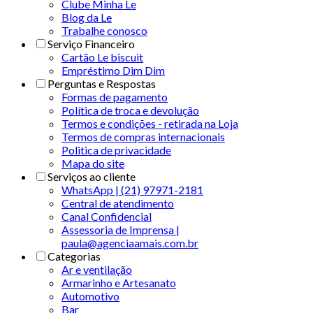
Clube Minha Le
Blog da Le
Trabalhe conosco
Serviço Financeiro
Cartão Le biscuit
Empréstimo Dim Dim
Perguntas e Respostas
Formas de pagamento
Política de troca e devolução
Termos e condições - retirada na Loja
Termos de compras internacionais
Politica de privacidade
Mapa do site
Serviços ao cliente
WhatsApp | (21) 97971-2181
Central de atendimento
Canal Confidencial
Assessoria de Imprensa |
paula@agenciaamais.com.br
Categorias
Ar e ventilação
Armarinho e Artesanato
Automotivo
Bar