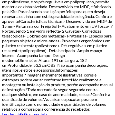
em poliestireno, e os pés reguláveis em polipropileno, permite
manter a cozinha nivelada. Desenvolvido em MDP, é fabricado
pela Kits Paraná sendo a solução perfeita para quem deseja
renovar a cozinha com estilo, praticidade e elegância. Confira e
aproveite!Características técnicas:- Desenvolvido em MDP de
15mm- Pintura na cor Freijó Soft- Acabamento em UV fosco- 7
Portas, sendo 1 em vidro reflecta- 2 Gavetas- Corrediças
telescópicas- Dobradiças metálicas- Prateleiras- Espaços para
pequenos objetos e micro-ondas- Puxadores ergonômicos em
plástico resistente (poliestireno)- Pés reguláveis em plástico
resistente (polipropileno)- Detalhe ripado- Amplo espaço
interno- Acompanha tampo- Design
modernoDimensões:Altura: 191 cmLargura: 182
cmProfundidade: 53,3 cmOBS: Não acompanha decorações,
utensílios, eletros e acessórios.Informações
importantes:*Imagens meramente ilustrativas, cores e
estampas podem variar conforme lote.*Não realizamos a
montagem ou instalação do produto, porém acompanha manual
de instruções.*Toda mercadoria segue segurada contra
qualquer sinistro, em caso de anormalidade, recuse.*Conferir a
quantidade de volumes.*As caixas ou pacotes possuem
identificação com o nome, cidade e quantidades de volumes
relativos à compra para conferencia do recebedor.
Ler descri��o completa