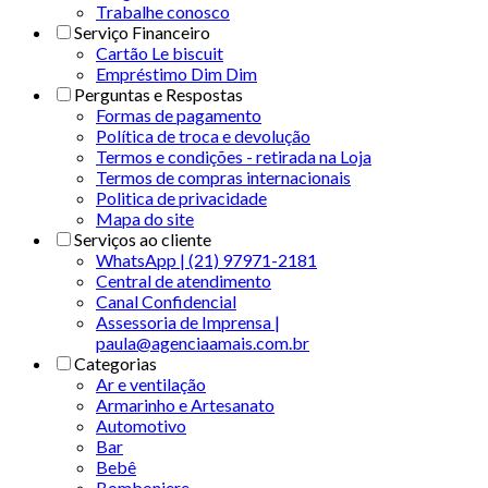
Trabalhe conosco
Serviço Financeiro
Cartão Le biscuit
Empréstimo Dim Dim
Perguntas e Respostas
Formas de pagamento
Política de troca e devolução
Termos e condições - retirada na Loja
Termos de compras internacionais
Politica de privacidade
Mapa do site
Serviços ao cliente
WhatsApp | (21) 97971-2181
Central de atendimento
Canal Confidencial
Assessoria de Imprensa |
paula@agenciaamais.com.br
Categorias
Ar e ventilação
Armarinho e Artesanato
Automotivo
Bar
Bebê
Bomboniere