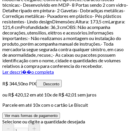
técnicas:- Desenvolvido em MDP- 8 Portas sendo 2 com vidro-
Detalhe ripado em pintura- 2 Gavetas- Dobradiças metálicas-
Corrediças metálicas- Puxadores em plástico- Pés plásticos
resistentes- Lindo designDimensões:Altura: 173,5 cmLargura:
121,4 cmProfundidade: 36,3 cmOBS: Não acompanha
decorações, utensilios, elétros e acessórios.Informações
importantes:- Não realizamos a montagem ou instalação do
produto, porém acompanha manual de instruções.- Toda
mercadoria segue segurada contra qualquer sinistro, em caso
de anormalidade, recuse.;- As caixas ou pacotes possuem
identificação com o nome, cidade e quantidades de volumes
relativos à compra para conferencia do recebedor.
Ler descri��o completa
R$ 344,50
no PIX
Desconto
ou
R$ 420,12
em até
10x de R$ 42,01 sem juros
Parcele em até
10
x com o cartão
Le Biscuit
Ver mais formas de pagamento
Selecione ou digite a quantidade desejada