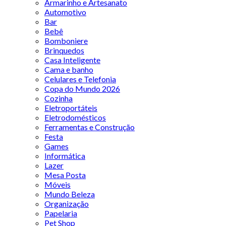
Armarinho e Artesanato
Automotivo
Bar
Bebê
Bomboniere
Brinquedos
Casa Inteligente
Cama e banho
Celulares e Telefonia
Copa do Mundo 2026
Cozinha
Eletroportáteis
Eletrodomésticos
Ferramentas e Construção
Festa
Games
Informática
Lazer
Mesa Posta
Móveis
Mundo Beleza
Organização
Papelaria
Pet Shop