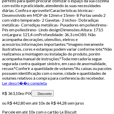
perfeito para quem procurar otimizar o espaço da sua cozinha
com estilo e praticidade, atendendo às suas necessidades
diárias. Confira e aproveite!Características técnicas:-
Desenvolvido em MDP de 12mm e 15mm- 8 Portas sendo 2
com vidro temperado- 2 Gavetas- 2 nichos- Dobradiças
metálicas- Corrediças metálicas- Puxadores em poliestireno-
Pés em poliestireno- Lindo designDimensões:Altura: 173,5
cmLargura: 121,4 cmProfundidade: 36,3 cmOBS: Não
acompanha decorações, utensílios, eletros e
acessórios.Informações importantes:*Imagens meramente
ilustrativas, cores e estampas podem variar conforme lote.*Não
realizamos a montagem ou instalação do produto, porém
acompanha manual de instruções.*Toda mercadoria segue
segurada contra qualquer sinistro, em caso de anormalidade,
recuse.*Conferir a quantidade de volumes.*As caixas ou pacotes
possuem identificação com o nome, cidade e quantidades de
volumes relativos à compra para conferencia do recebedor.
Ler descri��o completa
R$ 363,10
no PIX
Desconto
ou
R$ 442,80
em até
10x de R$ 44,28 sem juros
Parcele em até
10
x com o cartão
Le Biscuit