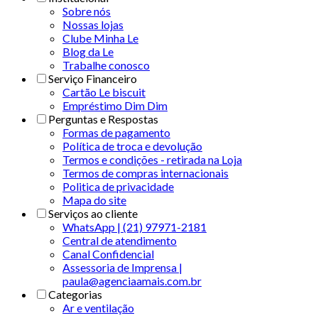
Sobre nós
Nossas lojas
Clube Minha Le
Blog da Le
Trabalhe conosco
Serviço Financeiro
Cartão Le biscuit
Empréstimo Dim Dim
Perguntas e Respostas
Formas de pagamento
Política de troca e devolução
Termos e condições - retirada na Loja
Termos de compras internacionais
Politica de privacidade
Mapa do site
Serviços ao cliente
WhatsApp | (21) 97971-2181
Central de atendimento
Canal Confidencial
Assessoria de Imprensa |
paula@agenciaamais.com.br
Categorias
Ar e ventilação