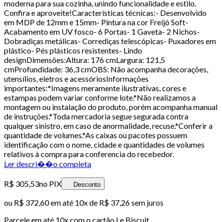
moderna para sua cozinha, unindo funcionalidade e estilo.
Confira e aproveite!Características técnicas:- Desenvolvido
em MDP de 12mm e 15mm- Pintura na cor Freijó Soft-
Acabamento em UV fosco- 6 Portas- 1 Gaveta- 2 Nichos-
Dobradiças metálicas- Corrediças telescópicas- Puxadores em
plástico- Pés plásticos resistentes- Lindo
designDimensões:Altura: 176 cmLargura: 121,5
cmProfundidade: 36,3 cmOBS: Não acompanha decorações,
utensílios, eletros e acessóriosInformações
importantes:*Imagens meramente ilustrativas, cores e
estampas podem variar conforme lote.*Não realizamos a
montagem ou instalação do produto, porém acompanha manual
de instruções.*Toda mercadoria segue segurada contra
qualquer sinistro, em caso de anormalidade, recuse.*Conferir a
quantidade de volumes.*As caixas ou pacotes possuem
identificação com o nome, cidade e quantidades de volumes
relativos à compra para conferencia do recebedor.
Ler descri��o completa
R$ 305,53
no PIX
Desconto
ou
R$ 372,60
em até
10x de R$ 37,26 sem juros
Parcele em até
10
x com o cartão
Le Biscuit