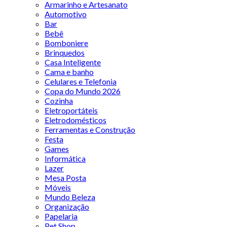
Armarinho e Artesanato
Automotivo
Bar
Bebê
Bomboniere
Brinquedos
Casa Inteligente
Cama e banho
Celulares e Telefonia
Copa do Mundo 2026
Cozinha
Eletroportáteis
Eletrodomésticos
Ferramentas e Construção
Festa
Games
Informática
Lazer
Mesa Posta
Móveis
Mundo Beleza
Organização
Papelaria
Pet Shop