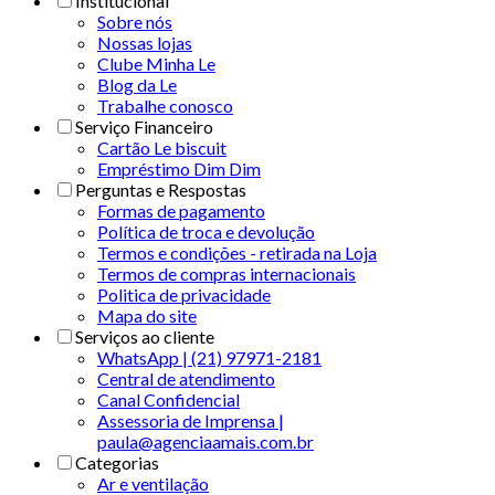
Institucional
Sobre nós
Nossas lojas
Clube Minha Le
Blog da Le
Trabalhe conosco
Serviço Financeiro
Cartão Le biscuit
Empréstimo Dim Dim
Perguntas e Respostas
Formas de pagamento
Política de troca e devolução
Termos e condições - retirada na Loja
Termos de compras internacionais
Politica de privacidade
Mapa do site
Serviços ao cliente
WhatsApp | (21) 97971-2181
Central de atendimento
Canal Confidencial
Assessoria de Imprensa |
paula@agenciaamais.com.br
Categorias
Ar e ventilação