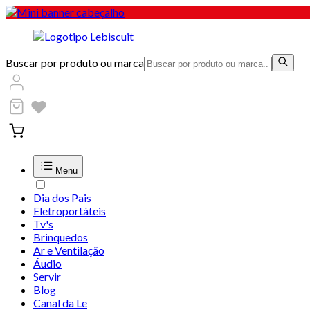
Buscar por produto ou marca
Menu
Dia dos Pais
Eletroportáteis
Tv's
Brinquedos
Ar e Ventilação
Áudio
Servir
Blog
Canal da Le