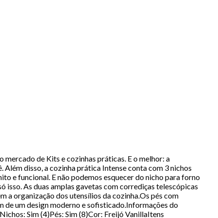
 mercado de Kits e cozinhas práticas. E o melhor: a
ê. Além disso, a cozinha prática Intense conta com 3 nichos
nito e funcional. E não podemos esquecer do nicho para forno
 só isso. As duas amplas gavetas com corrediças telescópicas
em a organização dos utensílios da cozinha.Os pés com
ém de um design moderno e sofisticado.Informações do
chos: Sim (4)Pés: Sim (8)Cor: Freijó VanillaItens