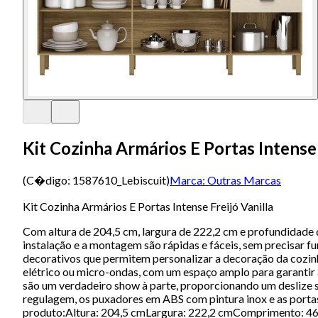
Kit Cozinha Armários E Portas Intense 
(C�digo:
1587610_Lebiscuit
)
Marca:
Outras Marcas
Kit Cozinha Armários E Portas Intense Freijó Vanilla
Com altura de 204,5 cm, largura de 222,2 cm e profundidade d
instalação e a montagem são rápidas e fáceis, sem precisar fu
decorativos que permitem personalizar a decoração da cozinha
elétrico ou micro-ondas, com um espaço amplo para garantir a 
são um verdadeiro show à parte, proporcionando um deslize s
regulagem, os puxadores em ABS com pintura inox e as porta
produto:Altura: 204,5 cmLargura: 222,2 cmComprimento: 46,8 c