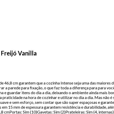
Freijó Vanilla
e 46,8 cm garantem que a cozinha Intense seja uma das maiores do
rar a parede para fixação, o que faz toda a diferença para para voc
 e guardar itens do dia a dia, deixando o ambiente ainda mais bo
praticidade na hora de cozinhar e utilizar no dia a dia. Mas não é
uave e sem esforço, sem contar que são super espaçosas e garant
s em 15 mm de espessura garantem resistência e durabilidade, al
mPortas: Sim (10)Gavetas: Sim (2)Prateleiras: Sim (4, internas)Ni