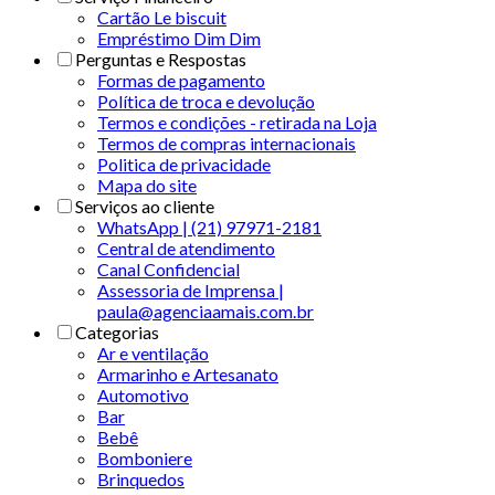
Cartão Le biscuit
Empréstimo Dim Dim
Perguntas e Respostas
Formas de pagamento
Política de troca e devolução
Termos e condições - retirada na Loja
Termos de compras internacionais
Politica de privacidade
Mapa do site
Serviços ao cliente
WhatsApp | (21) 97971-2181
Central de atendimento
Canal Confidencial
Assessoria de Imprensa |
paula@agenciaamais.com.br
Categorias
Ar e ventilação
Armarinho e Artesanato
Automotivo
Bar
Bebê
Bomboniere
Brinquedos