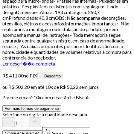
espaço para micro-ondas- Prateleiras internas- Puxadores em
plástico- Pés plásticos resistentes com regulagem- Lindo
designDimensões:Altura: 193 cmLargura: 250,7
cmProfundidade: 40,3 cmOBS: Não acompanha decorações,
utensilios, elétros e acessórios.Informações importantes:- Não
realizamos a montagem ou instalação do produto, porém
acompanha manual de instruções.- Toda mercadoria segue
segurada contra qualquer sinistro, em caso de anormalidade,
recuse.;- As caixas ou pacotes possuem identificação com o
nome, cidade e quantidades de volumes relativos à compra para
conferencia do recebedor.
Ler descri��o completa
R$ 411,80
no PIX
Desconto
ou
R$ 502,20
em até
10x de R$ 50,22 sem juros
Parcele em até
10
x com o cartão
Le Biscuit
Ver mais formas de pagamento
Selecione ou digite a quantidade desejada
COMPRAR AGORA
Adicionar ao carrinho