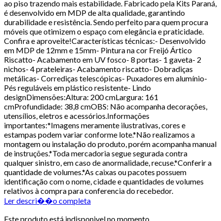
ao piso trazendo mais estabilidade. Fabricado pela Kits Paraná,
é desenvolvido em MDP de alta qualidade, garantindo
durabilidade e resistência. Sendo perfeito para quem procura
móveis que otimizem o espaço com elegância e praticidade.
Confira e aproveite!Características técnicas:- Desenvolvido
em MDP de 12mm e 15mm- Pintura na cor Freijó Ártico
Riscatto- Acabamento em UV fosco- 8 portas- 1 gaveta- 2
nichos- 4 prateleiras- Acabamento riscatto- Dobradiças
metálicas- Corrediças telescópicas- Puxadores em alumínio-
Pés reguláveis em plástico resistente- Lindo
designDimensões:Altura: 200 cmLargura: 161
cmProfundidade: 38,8 cmOBS: Não acompanha decorações,
utensílios, eletros e acessórios.Informações
importantes:*Imagens meramente ilustrativas, cores e
estampas podem variar conforme lote.*Não realizamos a
montagem ou instalação do produto, porém acompanha manual
de instruções.*Toda mercadoria segue segurada contra
qualquer sinistro, em caso de anormalidade, recuse.*Conferir a
quantidade de volumes.*As caixas ou pacotes possuem
identificação com o nome, cidade e quantidades de volumes
relativos à compra para conferencia do recebedor.
Ler descri��o completa
Este produto está indisponivel no momento