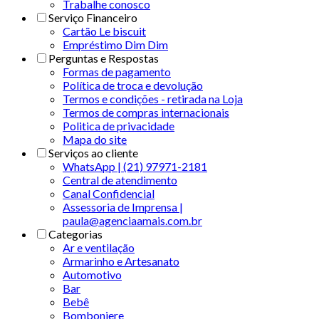
Trabalhe conosco
Serviço Financeiro
Cartão Le biscuit
Empréstimo Dim Dim
Perguntas e Respostas
Formas de pagamento
Política de troca e devolução
Termos e condições - retirada na Loja
Termos de compras internacionais
Politica de privacidade
Mapa do site
Serviços ao cliente
WhatsApp | (21) 97971-2181
Central de atendimento
Canal Confidencial
Assessoria de Imprensa |
paula@agenciaamais.com.br
Categorias
Ar e ventilação
Armarinho e Artesanato
Automotivo
Bar
Bebê
Bomboniere