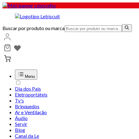
Buscar por produto ou marca
Menu
Dia dos Pais
Eletroportáteis
Tv's
Brinquedos
Ar e Ventilação
Áudio
Servir
Blog
Canal da Le