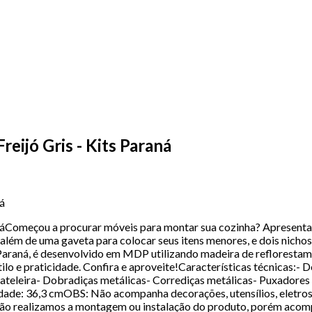
eijó Gris - Kits Paraná
ná
náComeçou a procurar móveis para montar sua cozinha? Apresentam
além de uma gaveta para colocar seus itens menores, e dois nicho
s Paraná, é desenvolvido em MDP utilizando madeira de reflorestam
o e praticidade. Confira e aproveite!Características técnicas:-
teleira- Dobradiças metálicas- Corrediças metálicas- Puxadores 
dade: 36,3 cmOBS: Não acompanha decorações, utensílios, eletro
*Não realizamos a montagem ou instalação do produto, porém aco