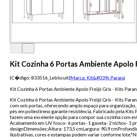
Kit Cozinha 6 Portas Ambiente Apolo Fr
(C�digo:
833516_Lebiscuit
)
Marca:
Kit&#039s Paraná
Kit Cozinha 6 Portas Ambiente Apolo Freijó Gris - Kits Para
Kit Cozinha 6 Portas Ambiente Apolo Freijó Gris - Kits Para
com seis portas, oferecendo amplo espaço para organização, 
pés em poliestireno garante resistência. Fabricado pela Kit
fazem uma excelente opção para compor sua cozinha com estil
Acabamento em UV fosco- 6 portas- 1 gaveta- 2 nichos- 1 pra
designDimensões:Altura: 173,5 cmLargura: 90,9 cmProfundi
ilustrativas, cores e estampas podem variar conforme lote.