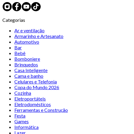
Categorias
Ar e ventilação
Armarinho e Artesanato
Automotivo
Bar
Bebê
Bomboniere
Brinquedos
Casa Inteligente
Cama e banho
Celulares e Telefonia
Copa do Mundo 2026
Cozinha
Eletroportáteis
Eletrodomésticos
Ferramentas e Construção
Festa
Games
Informática
Lazer