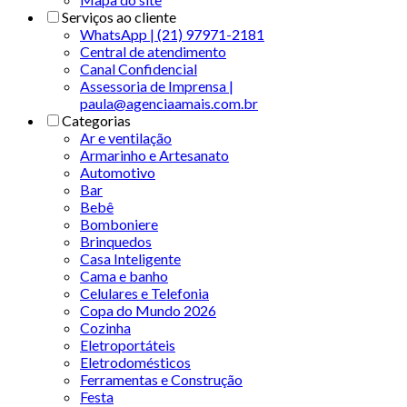
Serviços ao cliente
WhatsApp | (21) 97971-2181
Central de atendimento
Canal Confidencial
Assessoria de Imprensa |
paula@agenciaamais.com.br
Categorias
Ar e ventilação
Armarinho e Artesanato
Automotivo
Bar
Bebê
Bomboniere
Brinquedos
Casa Inteligente
Cama e banho
Celulares e Telefonia
Copa do Mundo 2026
Cozinha
Eletroportáteis
Eletrodomésticos
Ferramentas e Construção
Festa