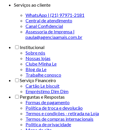
Serviços ao cliente
WhatsApp | (21) 97971-2181
Central de atendimento
Canal Confidencial
Assessoria de Imprensa |
paula@agenciaamais.com.br
Institucional
Sobre nós
Nossas lojas
Clube Minha Le
Blog da Le
Trabalhe conosco
Serviço Financeiro
Cartão Le biscuit
Empréstimo Dim Dim
Perguntas e Respostas
Formas de pagamento
Política de troca e devolução
Termos e condições - retirada na Loja
Termos de compras internacionais
Politica de privacidade
Mapa do site