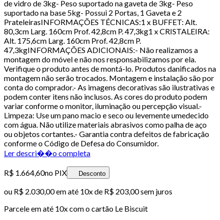
de vidro de 3kg- Peso suportado na gaveta de 3kg- Peso
suportado na base 5kg- Possui 2 Portas, 1 Gaveta e 2
PrateleirasINFORMAÇÕES TÉCNICAS:1 x BUFFET: Alt.
80,3cm Larg. 160cm Prof. 42,8cm P. 47,3kg1 x CRISTALEIRA:
Alt. 175,6cm Larg. 160cm Prof. 42,8cm P.
47,3kgINFORMAÇÕES ADICIONAIS:- Não realizamos a
montagem do móvel e não nos responsabilizamos por ela.
Verifique o produto antes de montá-lo. Produtos danificados na
montagem não serão trocados. Montagem e instalação são por
conta do comprador.- As imagens decorativas são ilustrativas e
podem conter itens não inclusos. As cores do produto podem
variar conforme o monitor, iluminação ou percepção visual.-
Limpeza: Use um pano macio e seco ou levemente umedecido
com água. Não utilize materiais abrasivos como palha de aço
ou objetos cortantes.- Garantia contra defeitos de fabricação
conforme o Código de Defesa do Consumidor.
Ler descri��o completa
R$ 1.664,60
no PIX
Desconto
ou
R$ 2.030,00
em até
10x de R$ 203,00 sem juros
Parcele em até
10
x com o cartão
Le Biscuit