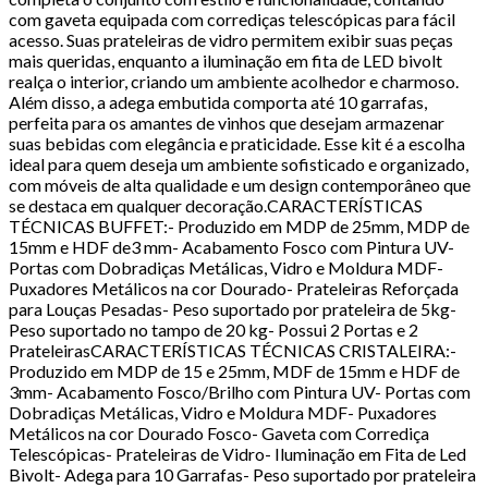
com gaveta equipada com corrediças telescópicas para fácil
acesso. Suas prateleiras de vidro permitem exibir suas peças
mais queridas, enquanto a iluminação em fita de LED bivolt
realça o interior, criando um ambiente acolhedor e charmoso.
Além disso, a adega embutida comporta até 10 garrafas,
perfeita para os amantes de vinhos que desejam armazenar
suas bebidas com elegância e praticidade. Esse kit é a escolha
ideal para quem deseja um ambiente sofisticado e organizado,
com móveis de alta qualidade e um design contemporâneo que
se destaca em qualquer decoração.CARACTERÍSTICAS
TÉCNICAS BUFFET:- Produzido em MDP de 25mm, MDP de
15mm e HDF de3 mm- Acabamento Fosco com Pintura UV-
Portas com Dobradiças Metálicas, Vidro e Moldura MDF-
Puxadores Metálicos na cor Dourado- Prateleiras Reforçada
para Louças Pesadas- Peso suportado por prateleira de 5kg-
Peso suportado no tampo de 20 kg- Possui 2 Portas e 2
PrateleirasCARACTERÍSTICAS TÉCNICAS CRISTALEIRA:-
Produzido em MDP de 15 e 25mm, MDF de 15mm e HDF de
3mm- Acabamento Fosco/Brilho com Pintura UV- Portas com
Dobradiças Metálicas, Vidro e Moldura MDF- Puxadores
Metálicos na cor Dourado Fosco- Gaveta com Corrediça
Telescópicas- Prateleiras de Vidro- Iluminação em Fita de Led
Bivolt- Adega para 10 Garrafas- Peso suportado por prateleira