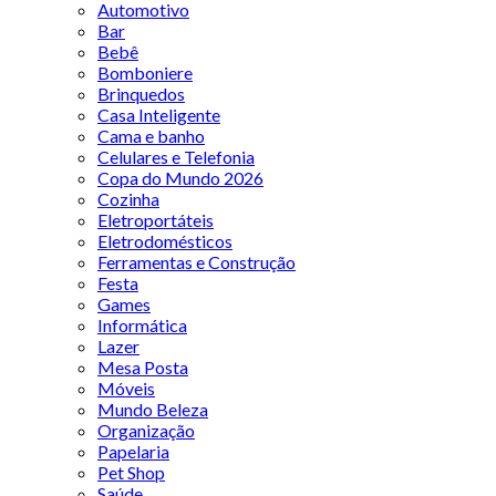
Automotivo
Bar
Bebê
Bomboniere
Brinquedos
Casa Inteligente
Cama e banho
Celulares e Telefonia
Copa do Mundo 2026
Cozinha
Eletroportáteis
Eletrodomésticos
Ferramentas e Construção
Festa
Games
Informática
Lazer
Mesa Posta
Móveis
Mundo Beleza
Organização
Papelaria
Pet Shop
Saúde