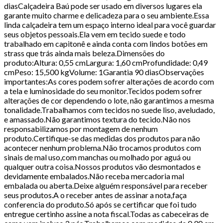
diasCalçadeira Baú pode ser usado em diversos lugares ela
garante muito charme e delicadeza para o seu ambiente.Essa
linda calçadeira tem um espaço interno ideal para você guardar
seus objetos pessoais.Ela vem em tecido suede e todo
trabalhado em capitonê e ainda conta com lindos botões em
strass que trás ainda mais beleza.Dimensões do
produto:Altura: 0,55 cmLargura: 1,60 cmProfundidade: 0,49
cmPeso: 15,500 kgVolume: 1Garantia 90 diasObservações
importantes:As cores podem sofrer alterações de acordo com
a tela e luminosidade do seu monitor.Tecidos podem sofrer
alterações de cor dependendo o lote, não garantimos a mesma
tonalidade.Trabalhamos com tecidos no suede liso, aveludado,
e amassado.Não garantimos textura do tecido.Não nos
responsabilizamos por montagem de nenhum
produto.Certifique-se das medidas dos produtos para não
acontecer nenhum problema.Não trocamos produtos com
sinais de mal uso,com manchas ou molhado por aguá ou
qualquer outra coisa.Nossos produtos vão desmontados e
devidamente embalados.Não receba mercadoria mal
embalada ou aberta.Deixe alguém responsável para receber
seus produtos.A o receber antes de assinar a nota,faça
conferencia do produto.Só após se certificar que foi tudo
entregue certinho assine a nota fiscal.Todas as cabeceiras de