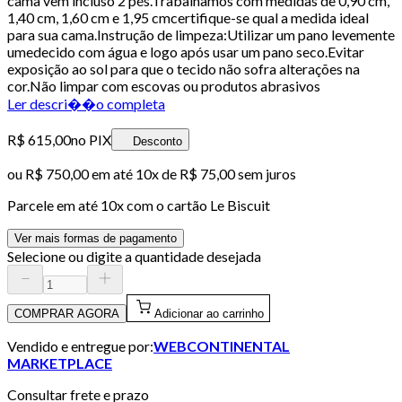
cama vem incluso 2 pés.Trabalhamos com medidas de 0,90 cm,
1,40 cm, 1,60 cm e 1,95 cmcertifique-se qual a medida ideal
para sua cama.Instrução de limpeza:Utilizar um pano levemente
umedecido com água e logo após usar um pano seco.Evitar
exposição ao sol para que o tecido não sofra alterações na
cor.Não limpar com escovas ou produtos abrasivos
Ler descri��o completa
R$ 615,00
no PIX
Desconto
ou
R$ 750,00
em até
10x de R$ 75,00 sem juros
Parcele em até
10
x com o cartão
Le Biscuit
Ver mais formas de pagamento
Selecione ou digite a quantidade desejada
COMPRAR AGORA
Adicionar ao carrinho
Vendido e entregue por:
WEBCONTINENTAL
MARKETPLACE
Consultar frete e prazo