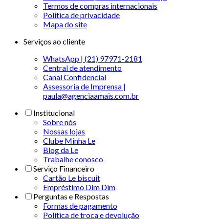
Termos de compras internacionais
Politica de privacidade
Mapa do site
Serviços ao cliente
WhatsApp | (21) 97971-2181
Central de atendimento
Canal Confidencial
Assessoria de Imprensa |
paula@agenciaamais.com.br
Institucional
Sobre nós
Nossas lojas
Clube Minha Le
Blog da Le
Trabalhe conosco
Serviço Financeiro
Cartão Le biscuit
Empréstimo Dim Dim
Perguntas e Respostas
Formas de pagamento
Política de troca e devolução