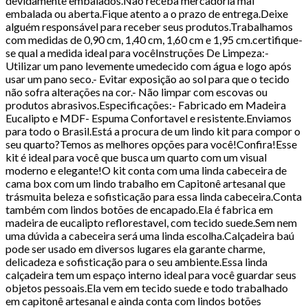
devidamente embalados.Não receba mercadoria mal
embalada ou aberta.Fique atento a o prazo de entrega.Deixe
alguém responsável para receber seus produtos.Trabalhamos
com medidas de 0,90 cm, 1,40 cm, 1,60 cm e 1,95 cm.certifique-
se qual a medida ideal para vocêInstruções De Limpeza:-
Utilizar um pano levemente umedecido com água e logo após
usar um pano seco.- Evitar exposição ao sol para que o tecido
não sofra alterações na cor.- Não limpar com escovas ou
produtos abrasivos.Especificações:- Fabricado em Madeira
Eucalipto e MDF- Espuma Confortavel e resistente.Enviamos
para todo o Brasil.Está a procura de um lindo kit para compor o
seu quarto?Temos as melhores opções para você!Confira!Esse
kit é ideal para você que busca um quarto com um visual
moderno e elegante!O kit conta com uma linda cabeceira de
cama box com um lindo trabalho em Capitonê artesanal que
trásmuita beleza e sofisticação para essa linda cabeceira.Conta
também com lindos botões de encapado.Ela é fabrica em
madeira de eucalipto reflorestavel, com tecido suede.Sem nem
uma dúvida a cabeceira será uma linda escolha.Calçadeira baú
pode ser usado em diversos lugares ela garante charme,
delicadeza e sofisticação para o seu ambiente.Essa linda
calçadeira tem um espaço interno ideal para você guardar seus
objetos pessoais.Ela vem em tecido suede e todo trabalhado
em capitonê artesanal e ainda conta com lindos botões