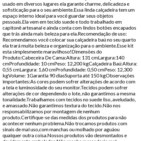
usado em diversos lugares ela garante charme, delicadeza e
sofisticação para o seu ambiente.Essa linda calçadeira tem um
espaço interno ideal para você guardar seus objetos
pessoais.Ela vem em tecido suede e todo trabalhado em
capitonê artesanal e ainda conta com lindos botões encapados
que trás ainda mais beleza para ela.Recomendação de uso:
Recomendamos você colocar sua calçadeira baú no seu quarto
ela trará muita beleza e organização para o ambiente.Esse kit
esta simplesmente maravilhoso!Dimensões do
Produto:Cabeceira De Cama:Altura: 131 cmLargura:140
cmProfundidade: 10 cmPeso: 12,200 kgCalçadeira Baú:Altura:
0,55 cmLargura: 1,60 cmProfundidade: 0,50 cmPeso: 12,300
kgVolume: 1Garantia 90 diasSuporta até 150 kgObservações
importantes:As cores podem sofrer alterações de acordo com
a tela e luminosidade do seu monitor.Tecidos podem sofrer
alterações de cor dependendo o lote, não garantimos a mesma
tonalidade.Trabalhamos com tecidos no suede liso, aveludado,
e amassado.Não garantimos textura do tecido.Não nos
responsabilizamos por montagem de nenhum
produto.Certifique-se das medidas dos produtos para não
acontecer nenhum problema.Não trocamos produtos com
sinais de mal uso,com manchas ou molhado por aguáou
qualquer outra coisa.Nossos produtos vão desmontados e