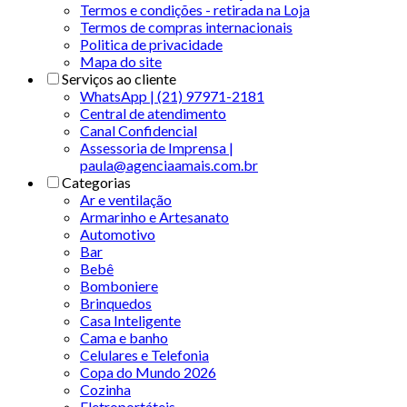
Termos e condições - retirada na Loja
Termos de compras internacionais
Politica de privacidade
Mapa do site
Serviços ao cliente
WhatsApp | (21) 97971-2181
Central de atendimento
Canal Confidencial
Assessoria de Imprensa |
paula@agenciaamais.com.br
Categorias
Ar e ventilação
Armarinho e Artesanato
Automotivo
Bar
Bebê
Bomboniere
Brinquedos
Casa Inteligente
Cama e banho
Celulares e Telefonia
Copa do Mundo 2026
Cozinha
Eletroportáteis