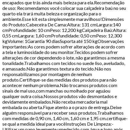
encapados que trás ainda mais beleza para ela.Recomendação
de uso: Recomendamos você colocar sua calçadeira baú no seu
quarto ela trará muita beleza e organização para o
ambiente.Esse kit esta simplesmente maravilhoso!Dimensões
do Produto:Cabeceira De Cama:Altura: 131 cmLargura:140
cmProfundidade: 10 cmPeso: 12,200 kgCalçadeira Baú:Altura:
0,55 cmLargura: 1,60 cmProfundidade: 0,50 cmPeso: 12,300
kgVolume: 1Garantia 90 diasSuporta até 150 kgObservações
importantes:As cores podem sofrer alterações de acordo com
a tela e luminosidade do seu monitor.Tecidos podem sofrer
alterações de cor dependendo o lote, não garantimos a mesma
tonalidade.Trabalhamos com tecidos no suede liso, aveludado,
e amassado.Não garantimos textura do tecido.Não nos
responsabilizamos por montagem de nenhum
produto.Certifique-se das medidas dos produtos para não
acontecer nenhum problema.Não trocamos produtos com
sinais de mal uso,com manchas ou molhado por aguáou
qualquer outra coisa.Nossos produtos vão desmontados e
devidamente embalados.Não receba mercadoria mal
embalada ou aberta.Fique atento a o prazo de entrega.Deixe
alguém responsável para receber seus produtos.Trabalhamos
com medidas de 0,90 cm, 1,40 cm, 1,60 cm e 1,95 cm.certifique-
se qual a medida ideal para vocêInstruções De Limpeza:-
Utilizar um pano levemente umedecido com água e logo após