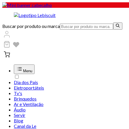
Buscar por produto ou marca
Menu
Dia dos Pais
Eletroportáteis
Tv's
Brinquedos
Ar e Ventilação
Áudio
Servir
Blog
Canal da Le