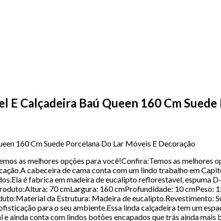
nel E Calçadeira Baú Queen 160 Cm Suede
Queen 160 Cm Suede Porcelana Do Lar Móveis E Decoração
Temos as melhores opções para você!Confira:Temos as melhores opç
ção.A cabeceira de cama conta com um lindo trabalho em Capitonê
s.Ela é fabrica em madeira de eucalipto reflorestavel, espuma D
roduto:Altura: 70 cmLargura: 160 cmProfundidade: 10 cmPeso: 1
oduto:Material da Estrutura: Madeira de eucalipto.Revestimento: 
ofisticação para o seu ambiente.Essa linda calçadeira tem um espaç
al e ainda conta com lindos botões encapados que trás ainda ma