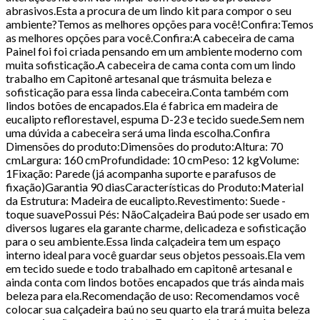
abrasivos.Esta a procura de um lindo kit para compor o seu
ambiente?Temos as melhores opções para você!Confira:Temos
as melhores opções para você.Confira:A cabeceira de cama
Painel foi foi criada pensando em um ambiente moderno com
muita sofisticação.A cabeceira de cama conta com um lindo
trabalho em Capitonê artesanal que trásmuita beleza e
sofisticação para essa linda cabeceira.Conta também com
lindos botões de encapados.Ela é fabrica em madeira de
eucalipto reflorestavel, espuma D-23 e tecido suede.Sem nem
uma dúvida a cabeceira será uma linda escolha.Confira
Dimensões do produto:Dimensões do produto:Altura: 70
cmLargura: 160 cmProfundidade: 10 cmPeso: 12 kgVolume:
1Fixação: Parede (já acompanha suporte e parafusos de
fixação)Garantia 90 diasCaracterísticas do Produto:Material
da Estrutura: Madeira de eucalipto.Revestimento: Suede -
toque suavePossui Pés: NãoCalçadeira Baú pode ser usado em
diversos lugares ela garante charme, delicadeza e sofisticação
para o seu ambiente.Essa linda calçadeira tem um espaço
interno ideal para você guardar seus objetos pessoais.Ela vem
em tecido suede e todo trabalhado em capitonê artesanal e
ainda conta com lindos botões encapados que trás ainda mais
beleza para ela.Recomendação de uso: Recomendamos você
colocar sua calçadeira baú no seu quarto ela trará muita beleza