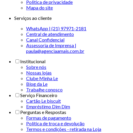
Politica de privacidade
Mapa do site
Serviços ao cliente
WhatsApp | (21) 97971-2181
Central de atendimento
Canal Confidencial
Assessoria de Imprensa |
paula@agenciaamais.com.br
Institucional
Sobre nós
Nossas lojas
Clube Minha Le
Blog da Le
Trabalhe conosco
Serviço Financeiro
Cartão Le biscuit
Empréstimo Dim Dim
Perguntas e Respostas
Formas de pagamento
Política de troca e devolução
Termos e condições - retirada na Loja