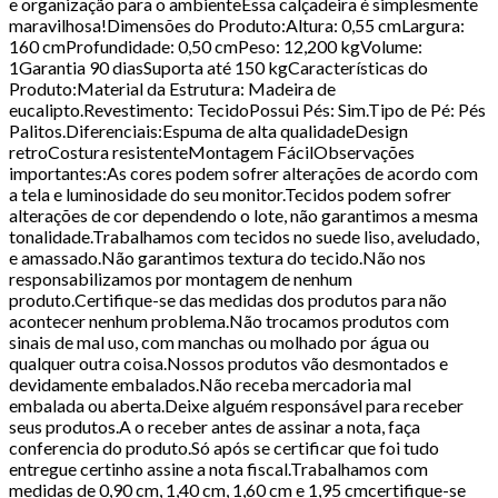
e organização para o ambienteEssa calçadeira é simplesmente
maravilhosa!Dimensões do Produto:Altura: 0,55 cmLargura:
160 cmProfundidade: 0,50 cmPeso: 12,200 kgVolume:
1Garantia 90 diasSuporta até 150 kgCaracterísticas do
Produto:Material da Estrutura: Madeira de
eucalipto.Revestimento: TecidoPossui Pés: Sim.Tipo de Pé: Pés
Palitos.Diferenciais:Espuma de alta qualidadeDesign
retroCostura resistenteMontagem FácilObservações
importantes:As cores podem sofrer alterações de acordo com
a tela e luminosidade do seu monitor.Tecidos podem sofrer
alterações de cor dependendo o lote, não garantimos a mesma
tonalidade.Trabalhamos com tecidos no suede liso, aveludado,
e amassado.Não garantimos textura do tecido.Não nos
responsabilizamos por montagem de nenhum
produto.Certifique-se das medidas dos produtos para não
acontecer nenhum problema.Não trocamos produtos com
sinais de mal uso, com manchas ou molhado por água ou
qualquer outra coisa.Nossos produtos vão desmontados e
devidamente embalados.Não receba mercadoria mal
embalada ou aberta.Deixe alguém responsável para receber
seus produtos.A o receber antes de assinar a nota, faça
conferencia do produto.Só após se certificar que foi tudo
entregue certinho assine a nota fiscal.Trabalhamos com
medidas de 0,90 cm, 1,40 cm, 1,60 cm e 1,95 cmcertifique-se