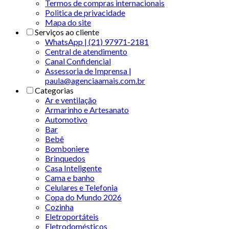
Termos de compras internacionais
Politica de privacidade
Mapa do site
Serviços ao cliente
WhatsApp | (21) 97971-2181
Central de atendimento
Canal Confidencial
Assessoria de Imprensa |
paula@agenciaamais.com.br
Categorias
Ar e ventilação
Armarinho e Artesanato
Automotivo
Bar
Bebê
Bomboniere
Brinquedos
Casa Inteligente
Cama e banho
Celulares e Telefonia
Copa do Mundo 2026
Cozinha
Eletroportáteis
Eletrodomésticos