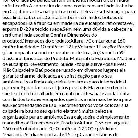
sofisticação.A cabeceira de cama conta com um lindo trabalho
em Capitonê artesanal que trásmuita beleza e sofisticação para
essa linda cabeceira.Conta também com lindos botões de
encapados.Ela é fabrica em madeira de eucalipto reflorestavel,
espuma D-23 e tecido suede.Sem nem uma dúvida a cabeceira
será uma linda escolha.Confira Dimensões do
produto:Dimensões do produto:Altura: 70 cmLargura: 160
cmProfundidade: 10 cmPeso: 12 kgVolume: 1Fixação: Parede
(já acompanha suporte e parafusos de fixação)Garantia 90
diasCaracterísticas do Produto:Material da Estrutura: Madeira
de eucalipto.Revestimento: Suede - toque suavePossui Pés:
NãoCalçadeira Baú pode ser usado em diversos lugares ela
garante charme, delicadeza e sofisticação para o seu
ambiente.Essa linda calçadeira tem um espaço interno ideal
para você guardar seus objetos pessoais.Ela vem em tecido
suede e todo trabalhado em capitonê artesanal e ainda conta
com lindos botões encapados que trás ainda mais beleza para
ela.Recomendação de uso: Recomendamos você colocar sua
calçadeira baú no seu quarto ela trará muita beleza e
organização para o ambienteEssa calçadeira é simplesmente
maravilhosa!Dimensões do Produto:Altura: 0,55 cmLargura:
160 cmProfundidade: 0,50 cmPeso: 12,200 kgVolume:
1Garantia 90 diasSuporta até 150 kgCaracterísticas do