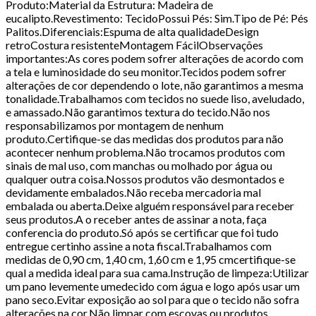
Produto:Material da Estrutura: Madeira de
eucalipto.Revestimento: TecidoPossui Pés: Sim.Tipo de Pé: Pés
Palitos.Diferenciais:Espuma de alta qualidadeDesign
retroCostura resistenteMontagem FácilObservações
importantes:As cores podem sofrer alterações de acordo com
a tela e luminosidade do seu monitor.Tecidos podem sofrer
alterações de cor dependendo o lote, não garantimos a mesma
tonalidade.Trabalhamos com tecidos no suede liso, aveludado,
e amassado.Não garantimos textura do tecido.Não nos
responsabilizamos por montagem de nenhum
produto.Certifique-se das medidas dos produtos para não
acontecer nenhum problema.Não trocamos produtos com
sinais de mal uso, com manchas ou molhado por água ou
qualquer outra coisa.Nossos produtos vão desmontados e
devidamente embalados.Não receba mercadoria mal
embalada ou aberta.Deixe alguém responsável para receber
seus produtos.A o receber antes de assinar a nota, faça
conferencia do produto.Só após se certificar que foi tudo
entregue certinho assine a nota fiscal.Trabalhamos com
medidas de 0,90 cm, 1,40 cm, 1,60 cm e 1,95 cmcertifique-se
qual a medida ideal para sua cama.Instrução de limpeza:Utilizar
um pano levemente umedecido com água e logo após usar um
pano seco.Evitar exposição ao sol para que o tecido não sofra
alterações na cor.Não limpar com escovas ou produtos