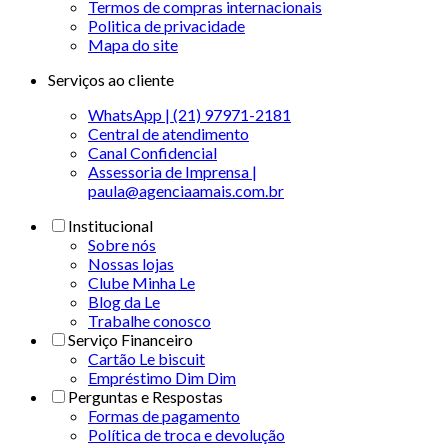
Termos de compras internacionais
Politica de privacidade
Mapa do site
Serviços ao cliente
WhatsApp | (21) 97971-2181
Central de atendimento
Canal Confidencial
Assessoria de Imprensa |
paula@agenciaamais.com.br
Institucional
Sobre nós
Nossas lojas
Clube Minha Le
Blog da Le
Trabalhe conosco
Serviço Financeiro
Cartão Le biscuit
Empréstimo Dim Dim
Perguntas e Respostas
Formas de pagamento
Política de troca e devolução