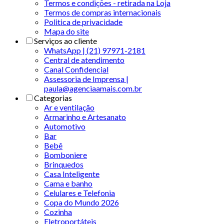
Termos e condições - retirada na Loja
Termos de compras internacionais
Politica de privacidade
Mapa do site
Serviços ao cliente
WhatsApp | (21) 97971-2181
Central de atendimento
Canal Confidencial
Assessoria de Imprensa |
paula@agenciaamais.com.br
Categorias
Ar e ventilação
Armarinho e Artesanato
Automotivo
Bar
Bebê
Bomboniere
Brinquedos
Casa Inteligente
Cama e banho
Celulares e Telefonia
Copa do Mundo 2026
Cozinha
Eletroportáteis