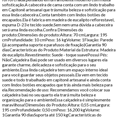
sofisticação.A cabeceira de cama conta com um lindo trabalho
em Capitonê artesanal que trásmuita beleza e sofisticação para
essa linda cabeceira.Conta também com lindos botões de
encapados.Ela é fabrica em madeira de eucalipto reflorestavel,
espuma D-23 e tecido suede.Sem nem uma dúvida a cabeceira
será uma linda escolha.Confira Dimensões do
produto:Dimensões do produto:Altura: 70 cmLargura: 195
cmProfundidade: 10 cmPeso: 16 kgVolume: 1Fixação: Parede
(já acompanha suporte e parafusos de fixação)Garantia 90
diasCaracterísticas do Produto:Material da Estrutura: Madeira
de eucalipto.Revestimento: Suede - toque suavePossui Pés:
NãoCalçadeira Baú pode ser usado em diversos lugares ela
garante charme, delicadeza e sofisticação para o seu
ambiente.Essa linda calçadeira tem um espaço interno ideal
para você guardar seus objetos pessoais.Ela vem em tecido
suede e todo trabalhado em capitonê artesanal e ainda conta
com lindos botões encapados que trás ainda mais beleza para
ela.Recomendação de uso: Recomendamos você colocar sua
calçadeira baú no seu quarto ela trará muita beleza e
organização para o ambienteEssa calçadeira é simplesmente
maravilhosa!Dimensões do Produto:Altura: 0,55 cmLargura:
195 cmProfundidade: 0,50 cmPeso: 16,200 kgVolume:
1Garantia 90 diasSuporta até 150 kgCaracterísticas do