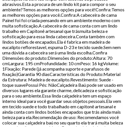
abrasivos.Esta a procura de um lindo kit para compor o seu
ambiente?Temos as melhores opções para você!Confira:Temos
as melhores opções para você.Confira:A cabeceira de cama
Painel foi foi criada pensando em um ambiente moderno com
muita sofisticação.A cabeceira de cama conta com um lindo
trabalho em Capitonê artesanal que trásmuita beleza e
sofisticação para essa linda cabeceira.Conta também com
lindos botões de encapados.Ela é fabrica em madeira de
eucalipto reflorestavel, espuma D-23 e tecido suede.Sem nem
uma dúvida a cabeceira será uma linda escolha.Confira
Dimensões do produto:Dimensões do produto:Altura: 70
cmLargura: 195 cmProfundidade: 10 cmPeso: 16 kgVolume:
1Fixação: Parede (já acompanha suporte e parafusos de
fixação)Garantia 90 diasCaracterísticas do Produto:Material
da Estrutura: Madeira de eucalipto.Revestimento: Suede -
toque suavePossui Pés: NãoCalçadeira Baú pode ser usado em
diversos lugares ela garante charme, delicadeza e sofisticação
para o seu ambiente.Essa linda calçadeira tem um espaço
interno ideal para você guardar seus objetos pessoais.Ela vem
em tecido suede e todo trabalhado em capitonê artesanal e
ainda conta com lindos botões encapados que trás ainda mais
beleza para ela.Recomendação de uso: Recomendamos você
colocar sua calçadeira baú no seu quarto ela trará muita beleza