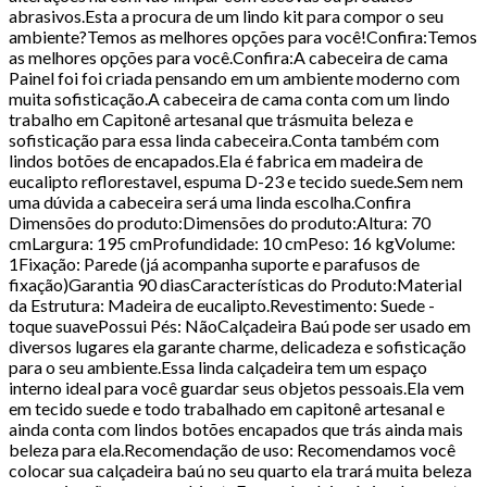
abrasivos.Esta a procura de um lindo kit para compor o seu
ambiente?Temos as melhores opções para você!Confira:Temos
as melhores opções para você.Confira:A cabeceira de cama
Painel foi foi criada pensando em um ambiente moderno com
muita sofisticação.A cabeceira de cama conta com um lindo
trabalho em Capitonê artesanal que trásmuita beleza e
sofisticação para essa linda cabeceira.Conta também com
lindos botões de encapados.Ela é fabrica em madeira de
eucalipto reflorestavel, espuma D-23 e tecido suede.Sem nem
uma dúvida a cabeceira será uma linda escolha.Confira
Dimensões do produto:Dimensões do produto:Altura: 70
cmLargura: 195 cmProfundidade: 10 cmPeso: 16 kgVolume:
1Fixação: Parede (já acompanha suporte e parafusos de
fixação)Garantia 90 diasCaracterísticas do Produto:Material
da Estrutura: Madeira de eucalipto.Revestimento: Suede -
toque suavePossui Pés: NãoCalçadeira Baú pode ser usado em
diversos lugares ela garante charme, delicadeza e sofisticação
para o seu ambiente.Essa linda calçadeira tem um espaço
interno ideal para você guardar seus objetos pessoais.Ela vem
em tecido suede e todo trabalhado em capitonê artesanal e
ainda conta com lindos botões encapados que trás ainda mais
beleza para ela.Recomendação de uso: Recomendamos você
colocar sua calçadeira baú no seu quarto ela trará muita beleza