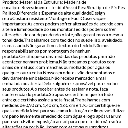
Produto:Material da Estrutura: Madeira de
eucalipto.Revestimento: TecidoPossui Pés: Sim.Tipo de Pé: Pés
Palitos.Diferenciais:Espuma de alta qualidadeDesign
retroCostura resistenteMontagem FácilObservações
importantes:As cores podem sofrer alterações de acordo com
a tela e luminosidade do seu monitor.Tecidos podem sofrer
alterações de cor dependendo o lote, não garantimos a mesma
tonalidade.Trabalhamos com tecidos no suede liso, aveludado,
e amassado.Não garantimos textura do tecido.Não nos
responsabilizamos por montagem de nenhum
produto.Certifique-se das medidas dos produtos para não
acontecer nenhum problema.Não trocamos produtos com
sinais de mal uso, com manchas ou molhado por água ou
qualquer outra coisa.Nossos produtos vão desmontados e
devidamente embalados.Não receba mercadoria mal
embalada ou aberta.Deixe alguém responsável para receber
seus produtos.A o receber antes de assinar a nota, faça
conferencia do produto.Só após se certificar que foi tudo
entregue certinho assine a nota fiscal.Trabalhamos com
medidas de 0,90 cm, 1,40 cm, 1,60 cm e 1,95 cmcertifique-se
qual a medida ideal para sua cama.Instrução de limpeza:Utilizar
um pano levemente umedecido com água e logo após usar um
pano seco.Evitar exposição ao sol para que o tecido não sofra
alterações na cor.Não limpar com escovas ou produtos