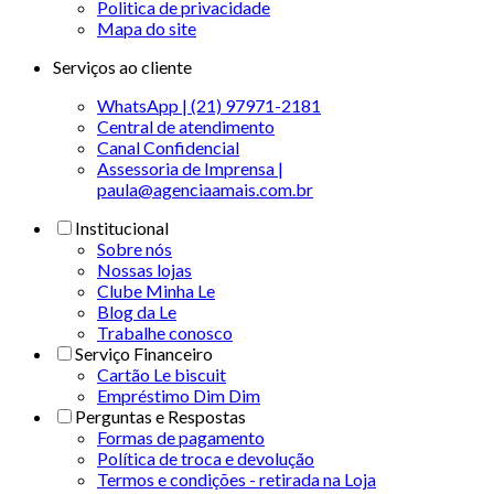
Politica de privacidade
Mapa do site
Serviços ao cliente
WhatsApp | (21) 97971-2181
Central de atendimento
Canal Confidencial
Assessoria de Imprensa |
paula@agenciaamais.com.br
Institucional
Sobre nós
Nossas lojas
Clube Minha Le
Blog da Le
Trabalhe conosco
Serviço Financeiro
Cartão Le biscuit
Empréstimo Dim Dim
Perguntas e Respostas
Formas de pagamento
Política de troca e devolução
Termos e condições - retirada na Loja