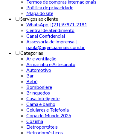
Termos de compras internacionais
Politica de privacidade
Mapa do site
Serviços ao cliente
WhatsApp | (21) 97971-2181
Central de atendimento
Canal Confidencial
Assessoria de Imprensa |
paula@agenciaamais.com.br
Categorias
Ar e ventilação
Armarinho e Artesanato
Automotivo
Bar
Bebê
Bomboniere
Brinquedos
Casa Inteligente
Cama e banho
Celulares e Telefonia
Copa do Mundo 2026
Cozinha
Eletroportáteis
Eletrodomésticos