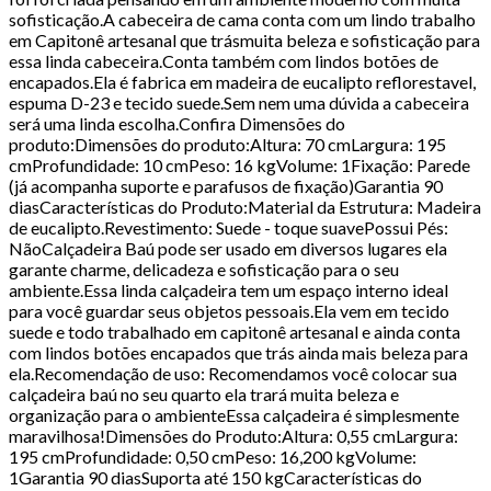
sofisticação.A cabeceira de cama conta com um lindo trabalho
em Capitonê artesanal que trásmuita beleza e sofisticação para
essa linda cabeceira.Conta também com lindos botões de
encapados.Ela é fabrica em madeira de eucalipto reflorestavel,
espuma D-23 e tecido suede.Sem nem uma dúvida a cabeceira
será uma linda escolha.Confira Dimensões do
produto:Dimensões do produto:Altura: 70 cmLargura: 195
cmProfundidade: 10 cmPeso: 16 kgVolume: 1Fixação: Parede
(já acompanha suporte e parafusos de fixação)Garantia 90
diasCaracterísticas do Produto:Material da Estrutura: Madeira
de eucalipto.Revestimento: Suede - toque suavePossui Pés:
NãoCalçadeira Baú pode ser usado em diversos lugares ela
garante charme, delicadeza e sofisticação para o seu
ambiente.Essa linda calçadeira tem um espaço interno ideal
para você guardar seus objetos pessoais.Ela vem em tecido
suede e todo trabalhado em capitonê artesanal e ainda conta
com lindos botões encapados que trás ainda mais beleza para
ela.Recomendação de uso: Recomendamos você colocar sua
calçadeira baú no seu quarto ela trará muita beleza e
organização para o ambienteEssa calçadeira é simplesmente
maravilhosa!Dimensões do Produto:Altura: 0,55 cmLargura:
195 cmProfundidade: 0,50 cmPeso: 16,200 kgVolume:
1Garantia 90 diasSuporta até 150 kgCaracterísticas do