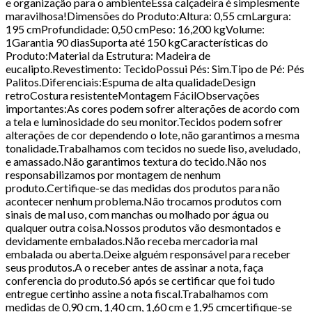
e organização para o ambienteEssa calçadeira é simplesmente
maravilhosa!Dimensões do Produto:Altura: 0,55 cmLargura:
195 cmProfundidade: 0,50 cmPeso: 16,200 kgVolume:
1Garantia 90 diasSuporta até 150 kgCaracterísticas do
Produto:Material da Estrutura: Madeira de
eucalipto.Revestimento: TecidoPossui Pés: Sim.Tipo de Pé: Pés
Palitos.Diferenciais:Espuma de alta qualidadeDesign
retroCostura resistenteMontagem FácilObservações
importantes:As cores podem sofrer alterações de acordo com
a tela e luminosidade do seu monitor.Tecidos podem sofrer
alterações de cor dependendo o lote, não garantimos a mesma
tonalidade.Trabalhamos com tecidos no suede liso, aveludado,
e amassado.Não garantimos textura do tecido.Não nos
responsabilizamos por montagem de nenhum
produto.Certifique-se das medidas dos produtos para não
acontecer nenhum problema.Não trocamos produtos com
sinais de mal uso, com manchas ou molhado por água ou
qualquer outra coisa.Nossos produtos vão desmontados e
devidamente embalados.Não receba mercadoria mal
embalada ou aberta.Deixe alguém responsável para receber
seus produtos.A o receber antes de assinar a nota, faça
conferencia do produto.Só após se certificar que foi tudo
entregue certinho assine a nota fiscal.Trabalhamos com
medidas de 0,90 cm, 1,40 cm, 1,60 cm e 1,95 cmcertifique-se