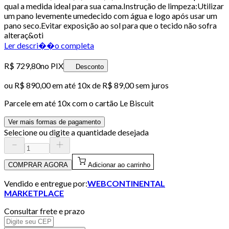
qual a medida ideal para sua cama.Instrução de limpeza:Utilizar
um pano levemente umedecido com água e logo após usar um
pano seco.Evitar exposição ao sol para que o tecido não sofra
alteraç&oti
Ler descri��o completa
R$ 729,80
no PIX
Desconto
ou
R$ 890,00
em até
10x de R$ 89,00 sem juros
Parcele em até
10
x com o cartão
Le Biscuit
Ver mais formas de pagamento
Selecione ou digite a quantidade desejada
COMPRAR AGORA
Adicionar ao carrinho
Vendido e entregue por:
WEBCONTINENTAL
MARKETPLACE
Consultar frete e prazo