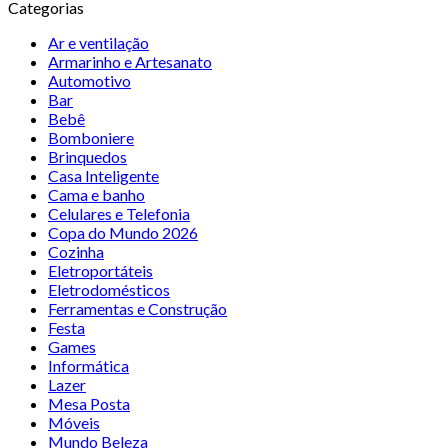
Categorias
Ar e ventilação
Armarinho e Artesanato
Automotivo
Bar
Bebê
Bomboniere
Brinquedos
Casa Inteligente
Cama e banho
Celulares e Telefonia
Copa do Mundo 2026
Cozinha
Eletroportáteis
Eletrodomésticos
Ferramentas e Construção
Festa
Games
Informática
Lazer
Mesa Posta
Móveis
Mundo Beleza