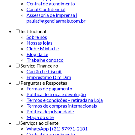
Central de atendimento
Canal Confidencial
Assessoria de Imprensa |
paula@agenciaamais.com.br
Institucional
Sobre nós
Nossas lojas
Clube Minha Le
Blog da Le
Trabalhe conosco
Serviço Financeiro
Cartão Le biscuit
Empréstimo Dim Dim
Perguntas e Respostas
Formas de pagamento
Política de troca e devolução
Termos e condições - retirada na Loja
Termos de compras internacionais
Politica de privacidade
Mapa do site
Serviços ao cliente
WhatsApp | (21) 97971-2181
Central de atendimento