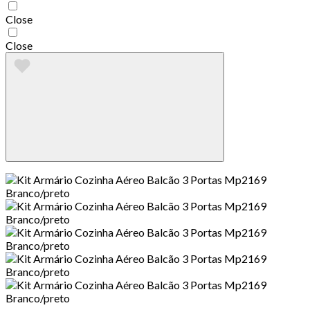
Close
Close