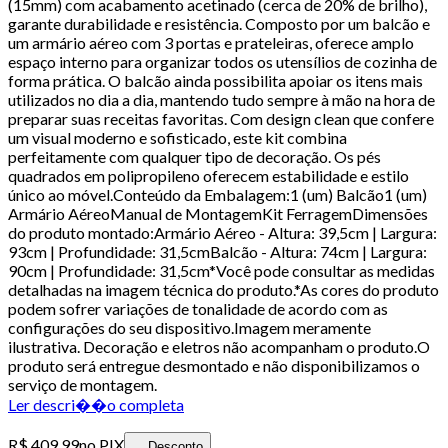
(15mm) com acabamento acetinado (cerca de 20% de brilho),
garante durabilidade e resistência. Composto por um balcão e
um armário aéreo com 3 portas e prateleiras, oferece amplo
espaço interno para organizar todos os utensílios de cozinha de
forma prática. O balcão ainda possibilita apoiar os itens mais
utilizados no dia a dia, mantendo tudo sempre à mão na hora de
preparar suas receitas favoritas. Com design clean que confere
um visual moderno e sofisticado, este kit combina
perfeitamente com qualquer tipo de decoração. Os pés
quadrados em polipropileno oferecem estabilidade e estilo
único ao móvel.Conteúdo da Embalagem:1 (um) Balcão1 (um)
Armário AéreoManual de MontagemKit FerragemDimensões
do produto montado:Armário Aéreo - Altura: 39,5cm | Largura:
93cm | Profundidade: 31,5cmBalcão - Altura: 74cm | Largura:
90cm | Profundidade: 31,5cm*Você pode consultar as medidas
detalhadas na imagem técnica do produto.*As cores do produto
podem sofrer variações de tonalidade de acordo com as
configurações do seu dispositivo.Imagem meramente
ilustrativa. Decoração e eletros não acompanham o produto.O
produto será entregue desmontado e não disponibilizamos o
serviço de montagem.
Ler descri��o completa
R$ 409,99
no PIX
Desconto