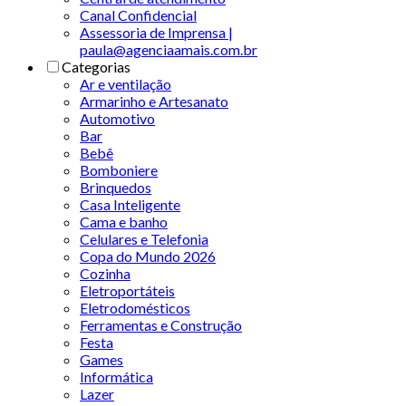
Canal Confidencial
Assessoria de Imprensa |
paula@agenciaamais.com.br
Categorias
Ar e ventilação
Armarinho e Artesanato
Automotivo
Bar
Bebê
Bomboniere
Brinquedos
Casa Inteligente
Cama e banho
Celulares e Telefonia
Copa do Mundo 2026
Cozinha
Eletroportáteis
Eletrodomésticos
Ferramentas e Construção
Festa
Games
Informática
Lazer