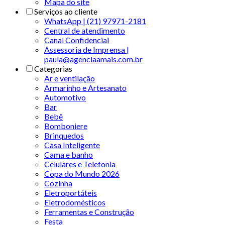
Mapa do site
Serviços ao cliente
WhatsApp | (21) 97971-2181
Central de atendimento
Canal Confidencial
Assessoria de Imprensa |
paula@agenciaamais.com.br
Categorias
Ar e ventilação
Armarinho e Artesanato
Automotivo
Bar
Bebê
Bomboniere
Brinquedos
Casa Inteligente
Cama e banho
Celulares e Telefonia
Copa do Mundo 2026
Cozinha
Eletroportáteis
Eletrodomésticos
Ferramentas e Construção
Festa