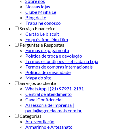
Sobre nós
Nossas lojas
Clube Minha Le
Blog da Le
Trabalhe conosco
Serviço Financeiro
Cartão Le biscuit
Empréstimo Dim Dim
Perguntas e Respostas
Formas de pagamento
Política de troca e devolução
Termos e condições - retirada na Loja
Termos de compras internacionais
Politica de privacidade
Mapa do site
Serviços ao cliente
WhatsApp | (21) 97971-2181
Central de atendimento
Canal Confidencial
Assessoria de Imprensa |
paula@agenciaamais.com.br
Categorias
Ar e ventilação
Armarinho e Artesanato