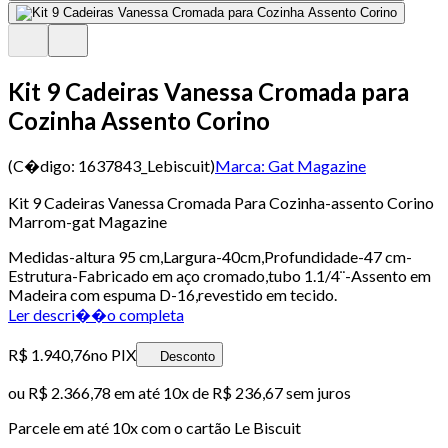
Kit 9 Cadeiras Vanessa Cromada para
Cozinha Assento Corino
(C�digo:
1637843_Lebiscuit
)
Marca:
Gat Magazine
Kit 9 Cadeiras Vanessa Cromada Para Cozinha-assento Corino
Marrom-gat Magazine
Medidas-altura 95 cm,Largura-40cm,Profundidade-47 cm-
Estrutura-Fabricado em aço cromado,tubo 1.1/4¨-Assento em
Madeira com espuma D-16,revestido em tecido.
Ler descri��o completa
R$ 1.940,76
no PIX
Desconto
ou
R$ 2.366,78
em até
10x de R$ 236,67 sem juros
Parcele em até
10
x com o cartão
Le Biscuit