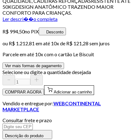
QUALIDADE, CADEIRAS REFORÇADASRESISTENTE ATE
50KGDESIGN ANATÔMICO TRAZENDO MAIOR
CONFORTO PARA CRIANÇAS.
Ler descri��o completa
R$ 994,50
no PIX
Desconto
ou
R$ 1.212,81
em até
10x de R$ 121,28 sem juros
Parcele em até
10
x com o cartão
Le Biscuit
Ver mais formas de pagamento
Selecione ou digite a quantidade desejada
COMPRAR AGORA
Adicionar ao carrinho
Vendido e entregue por:
WEBCONTINENTAL
MARKETPLACE
Consultar frete e prazo
Descrição do produto