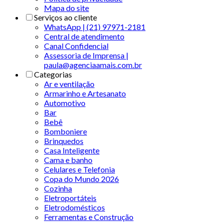
Mapa do site
Serviços ao cliente
WhatsApp | (21) 97971-2181
Central de atendimento
Canal Confidencial
Assessoria de Imprensa |
paula@agenciaamais.com.br
Categorias
Ar e ventilação
Armarinho e Artesanato
Automotivo
Bar
Bebê
Bomboniere
Brinquedos
Casa Inteligente
Cama e banho
Celulares e Telefonia
Copa do Mundo 2026
Cozinha
Eletroportáteis
Eletrodomésticos
Ferramentas e Construção