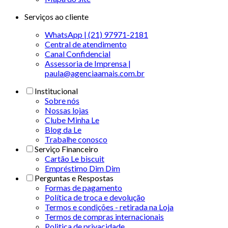
Serviços ao cliente
WhatsApp | (21) 97971-2181
Central de atendimento
Canal Confidencial
Assessoria de Imprensa |
paula@agenciaamais.com.br
Institucional
Sobre nós
Nossas lojas
Clube Minha Le
Blog da Le
Trabalhe conosco
Serviço Financeiro
Cartão Le biscuit
Empréstimo Dim Dim
Perguntas e Respostas
Formas de pagamento
Política de troca e devolução
Termos e condições - retirada na Loja
Termos de compras internacionais
Politica de privacidade