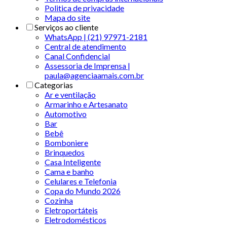
Politica de privacidade
Mapa do site
Serviços ao cliente
WhatsApp | (21) 97971-2181
Central de atendimento
Canal Confidencial
Assessoria de Imprensa |
paula@agenciaamais.com.br
Categorias
Ar e ventilação
Armarinho e Artesanato
Automotivo
Bar
Bebê
Bomboniere
Brinquedos
Casa Inteligente
Cama e banho
Celulares e Telefonia
Copa do Mundo 2026
Cozinha
Eletroportáteis
Eletrodomésticos