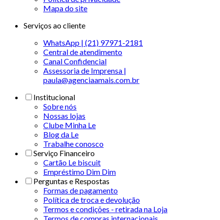
Mapa do site
Serviços ao cliente
WhatsApp | (21) 97971-2181
Central de atendimento
Canal Confidencial
Assessoria de Imprensa |
paula@agenciaamais.com.br
Institucional
Sobre nós
Nossas lojas
Clube Minha Le
Blog da Le
Trabalhe conosco
Serviço Financeiro
Cartão Le biscuit
Empréstimo Dim Dim
Perguntas e Respostas
Formas de pagamento
Política de troca e devolução
Termos e condições - retirada na Loja
Termos de compras internacionais