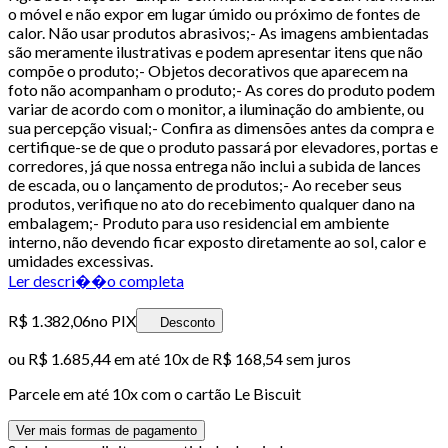
o móvel e não expor em lugar úmido ou próximo de fontes de
calor. Não usar produtos abrasivos;- As imagens ambientadas
são meramente ilustrativas e podem apresentar itens que não
compõe o produto;- Objetos decorativos que aparecem na
foto não acompanham o produto;- As cores do produto podem
variar de acordo com o monitor, a iluminação do ambiente, ou
sua percepção visual;- Confira as dimensões antes da compra e
certifique-se de que o produto passará por elevadores, portas e
corredores, já que nossa entrega não inclui a subida de lances
de escada, ou o lançamento de produtos;- Ao receber seus
produtos, verifique no ato do recebimento qualquer dano na
embalagem;- Produto para uso residencial em ambiente
interno, não devendo ficar exposto diretamente ao sol, calor e
umidades excessivas.
Ler descri��o completa
R$ 1.382,06
no PIX
Desconto
ou
R$ 1.685,44
em até
10x de R$ 168,54 sem juros
Parcele em até
10
x com o cartão
Le Biscuit
Ver mais formas de pagamento