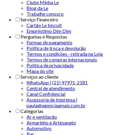
Clube Minha Le
Blog da Le
Trabalhe conosco
Serviço Financeiro
Cartão Le biscuit
Empréstimo Dim Dim
Perguntas e Respostas
Formas de pagamento
Política de troca e devolução
Termos e condições - retirada na Loja
Termos de compras internacionais
Politica de privacidade
Mapa do site
Serviços ao cliente
WhatsApp | (21) 97971-2181
Central de atendimento
Canal Confidencial
Assessoria de Imprensa |
paula@agenciaamais.com.br
Categorias
Ar e ventilação
Armarinho e Artesanato
Automotivo
Bar