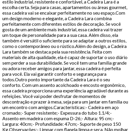
estilo industrial, resistente e confortável, a Cadeira Lara é a
escolha certa. Seja para casas, apartamentos ou áreas gourmet,
essa cadeira vai se encaixar perfeitamente no seu espaço.Com
um design moderno e elegante, a Cadeira Lara combina
perfeitamente com diferentes estilos de decoração. Se você
gosta de um ambiente mais industrial, essa cadeira vai trazer
um toque de personalidade para a sua casa. Além disso, ela
também é versátil o suficiente para se adaptar a outros estilos,
como o contemporâneo ou o rústico.Além do design, a Cadeira
Lara também se destaca pela sua resistência. Feita com
materiais de alta qualidade, ela é capaz de suportar o uso diário
sem perder a sua durabilidade. Se você tem uma família grande
ou adora receber amigos para jantar, essa cadeira é perfeita
para você. Ela vai garantir conforto e segurança para
todos.Outro ponto importante da Cadeira Lara é o seu
conforto. Com um assento acolchoado e encosto ergonômico,
essa cadeira proporciona uma experiência agradável durante as
refeições. Você vai poder desfrutar de momentos de
descontração e prazer à mesa, seja para um jantar em família ou
um encontro com amigos.Características:- Cadeira em aço
cromado;- Super resistente;- Expessura do tubo 1.1/4;-
Assento em madeira com espuma D-26;- Altura: 95 cm;-
Largura: 40cm;- Profundidade: 47cm;- Suporte de peso 150
Kg.Observações:- Limpar com flanela limpa e seca. Não molhar