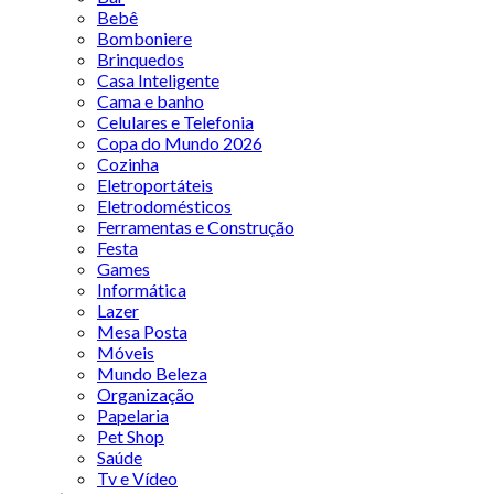
Bebê
Bomboniere
Brinquedos
Casa Inteligente
Cama e banho
Celulares e Telefonia
Copa do Mundo 2026
Cozinha
Eletroportáteis
Eletrodomésticos
Ferramentas e Construção
Festa
Games
Informática
Lazer
Mesa Posta
Móveis
Mundo Beleza
Organização
Papelaria
Pet Shop
Saúde
Tv e Vídeo