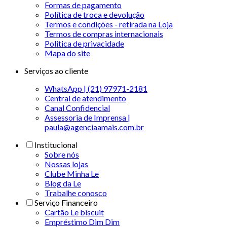
Formas de pagamento
Política de troca e devolução
Termos e condições - retirada na Loja
Termos de compras internacionais
Politica de privacidade
Mapa do site
Serviços ao cliente
WhatsApp | (21) 97971-2181
Central de atendimento
Canal Confidencial
Assessoria de Imprensa |
paula@agenciaamais.com.br
Institucional
Sobre nós
Nossas lojas
Clube Minha Le
Blog da Le
Trabalhe conosco
Serviço Financeiro
Cartão Le biscuit
Empréstimo Dim Dim