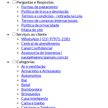
Perguntas e Respostas
Formas de pagamento
Política de troca e devolução
Termos e condições - retirada na Loja
Termos de compras internacionais
Politica de privacidade
Mapa do site
Serviços ao cliente
WhatsApp | (21) 97971-2181
Central de atendimento
Canal Confidencial
Assessoria de Imprensa |
paula@agenciaamais.com.br
Categorias
Ar e ventilação
Armarinho e Artesanato
Automotivo
Bar
Bebê
Bomboniere
Brinquedos
Casa Inteligente
Cama e banho
Celulares e Telefonia