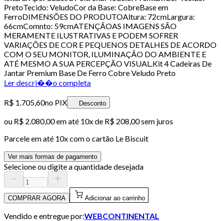
PretoTecido: VeludoCor da Base: CobreBase em
FerroDIMENSÕES DO PRODUTOAltura: 72cmLargura:
66cmComnto: 59cmATENÇÃOAS IMAGENS SÃO
MERAMENTE ILUSTRATIVAS E PODEM SOFRER
VARIAÇÕES DE COR E PEQUENOS DETALHES DE ACORDO
COM O SEU MONITOR, ILUMINAÇÃO DO AMBIENTE E
ATÉ MESMO A SUA PERCEPÇÃO VISUAL.Kit 4 Cadeiras De
Jantar Premium Base De Ferro Cobre Veludo Preto
Ler descri��o completa
R$ 1.705,60
no PIX
Desconto
ou
R$ 2.080,00
em até
10x de R$ 208,00 sem juros
Parcele em até
10
x com o cartão
Le Biscuit
Ver mais formas de pagamento
Selecione ou digite a quantidade desejada
COMPRAR AGORA
Adicionar ao carrinho
Vendido e entregue por:
WEBCONTINENTAL