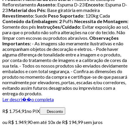
Reflorestamento
Assento:
Espuma D-23
Encosto:
Espuma D-
23
Material dos Pés:
Base giratória em madeira
Revestimento:
Suede
Peso Suportado
: 120kg Cada
Conteúdo da Embalagem: 2
Puffs
Necessita de Montagem:
Somente dos pés
Instruções/Cuidado:
Evitar exposição ao sol,
para que o produto não sofra alterações na cor do tecido. Não
limpar com escovas ou produtos abrasivos.
Observações
Importantes:
- As imagens são meramente ilustrativas e não
acompanham objetos de decoração e eletros. - Pode haver
alguma diferença de tonalidade entre a imagem e o produto,
por conta do tratamento de imagens e a calibração de cores da
sua tela. - Todos os nossos produtos são enviados devidamente
embalados e com total segurança. - Confira as dimensões do
produto no momento da compra e certifique-se de que passará
normalmente por elevadores, portas, escadas e/ou corredores,
evitando assim futuros desagrados ou imprevistos com a
entrega do produto.
Ler descri��o completa
R$ 1.754,91
no PIX
Desconto
ou
R$ 1.949,90
em até
10x de R$ 194,99 sem juros