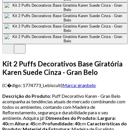
Kit 2 Puffs Decorativos Base Giratória
Karen Suede Cinza - Gran Belo
(C�digo:
1774773_Lebiscuit
)
Marca:
granbelo
Descrição do Produto:
Puff Decorativo Karen - Gran Belo
acompanha as tendências atuais de mercado combinando com
todos os ambientes, contando com Madeira de
Reflorestamento, segurança e durabilidade para o seu
ambiente. Adquira já!
Dimensões do Produto: Largura:
40
cm
Altura: 45
cm
Profundidade: 40
cm
Características do
Produto: Material da Estrutura:
Madeira de Eucalipto