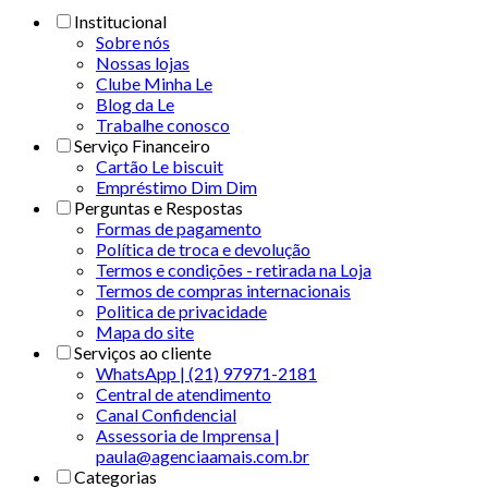
Institucional
Sobre nós
Nossas lojas
Clube Minha Le
Blog da Le
Trabalhe conosco
Serviço Financeiro
Cartão Le biscuit
Empréstimo Dim Dim
Perguntas e Respostas
Formas de pagamento
Política de troca e devolução
Termos e condições - retirada na Loja
Termos de compras internacionais
Politica de privacidade
Mapa do site
Serviços ao cliente
WhatsApp | (21) 97971-2181
Central de atendimento
Canal Confidencial
Assessoria de Imprensa |
paula@agenciaamais.com.br
Categorias