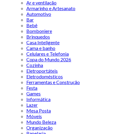
Ar e ventilação
Armarinho e Artesanato
Automotivo
Bar
Bebê
Bomboniere
Brinquedos
Casa Inteligente
Cama e banho
Celulares e Telefonia
Copa do Mundo 2026
Cozinha
Eletroportáteis
Eletrodomésticos
Ferramentas e Construção
Festa
Games
Informática
Lazer
Mesa Posta
Móveis
Mundo Beleza
Organização
Papelaria