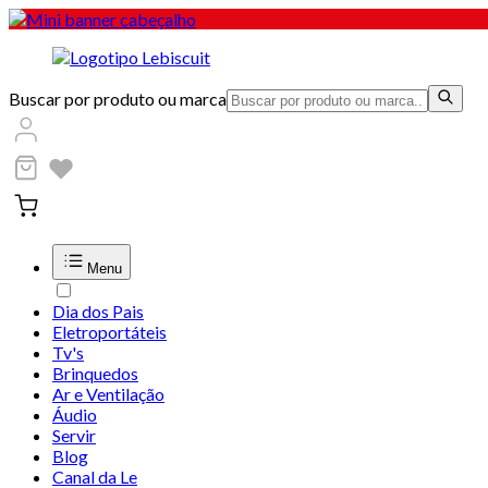
Buscar por produto ou marca
Menu
Dia dos Pais
Eletroportáteis
Tv's
Brinquedos
Ar e Ventilação
Áudio
Servir
Blog
Canal da Le