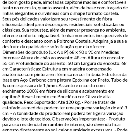
de bom gosto pede, almofadas capitonê macias e confortáveis
tanto no encosto, quanto assento, além da base com traçado de
linhas elegantes e curvilíneas com o shape formato costela.
Seus pés delicados valorizam seu revestimento de fibra
siliconada, ideal para decorações residenciais, sofisticadas ou
clássicas. Sua robustez, além de marcar presença no ambiente,
oferece conforto inigualável. Tenha momentos inesquecíveis de
conforto e descanso com a Poltrona Costela. Adquira já a sua e
desfrute da qualidade e sofisticação que ela oferece.
Dimensões do produto (L x A x P) 68 x 90 x 90 cm Medidas
Internas: Altura do chão ao assento: 48 cm Altura do encosto:
55 cm Profundidade do assento: 50 cm Largura do encosto: 68
cm Características: Estrutura em madeira compensado
anatômico com pintura em fórmica na cor Imbuia. Estrutura da
base em Aço Carbono com pintura Epóxi na cor Preto. Tubo de
¾ com espessura de 1,5mm. Assento e encosto com
enchimento 100% em fibra de silicone e acabamento em
capitonê. Revestimento em Bouclê na cor Oliva de alta
qualidade. Peso Suportado: Até 120 kg. - Por se tratar de
estofado as medidas podem ter uma pequena variação de até 3
cm. - A tonalidade do produto real poderá ter ligeira variação
devido o lote de tecidos. Observações importantes: - Produto
para uso residencial em ambiente interno, não devendo ficar
exposto diretamente ao sol, calor e umidade excessivos. - Pode