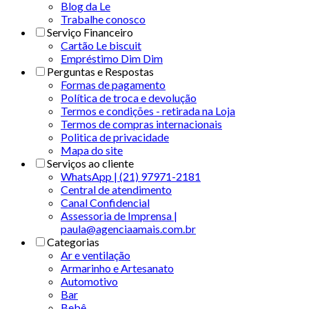
Blog da Le
Trabalhe conosco
Serviço Financeiro
Cartão Le biscuit
Empréstimo Dim Dim
Perguntas e Respostas
Formas de pagamento
Política de troca e devolução
Termos e condições - retirada na Loja
Termos de compras internacionais
Politica de privacidade
Mapa do site
Serviços ao cliente
WhatsApp | (21) 97971-2181
Central de atendimento
Canal Confidencial
Assessoria de Imprensa |
paula@agenciaamais.com.br
Categorias
Ar e ventilação
Armarinho e Artesanato
Automotivo
Bar
Bebê