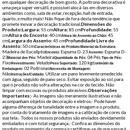
em qualquer decoração de bom gosto. A poltrona decorativa é
uma peça super versátil, é possível alocá-las em diversos
ambientes como, sala de estar, recepção, hall de entrada,
quarto, e muito mais! Não fique de fora desta tendência que
promete inovar a decoração tradicional.
Dimensões do
Produto:Largura:
55 cm
Altura:
85 cm
Profundidade:
55
cm
Altura do Encosto:
40 cm
45
Altura do Assento ao Chão:
cm
Largura do Assento:
45 cm
Profundidade Livre do
Assento:
50 cm
Características do Produto:
Material da Estrutura:
Madeira de Eucalipto
Espuma D-23
Espuma D-
Encosto:
Assento:
23
Madeira
04 Pés
Material dos Pés:
Quantidade de Pés:
Tipo de Pés:
Fixo
Veludo
120 kg
Revestimento:
Peso Suportado:
Conteúdo da
02 Poltronas
Embalagem:
Necessita de Montagem:
Não
Utilizar um pano levemente umedecido
Instruções/Cuidado:
com água, seguido de pano seco. Evitar exposição ao sol, para
que o produto não sofra alterações na cor do tecido. Não
limpar com escovas ou produtos abrasivos.
Observações
Importantes:
- As imagens são meramente ilustrativas e não
acompanham objetos de decoração e eletros.- Pode haver
alguma diferença de tonalidade entre a imagem e o produto,
por conta do tratamento de imagens e a calibração de cores da
sua tela.- Todos os nossos produtos são enviados devidamente
embalados e com total segurança.- Confira as dimensões do
produto no momento da compra e certifique-se de que passará