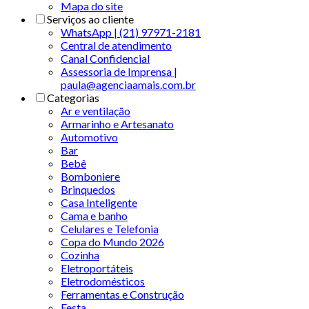
Mapa do site
Serviços ao cliente
WhatsApp | (21) 97971-2181
Central de atendimento
Canal Confidencial
Assessoria de Imprensa |
paula@agenciaamais.com.br
Categorias
Ar e ventilação
Armarinho e Artesanato
Automotivo
Bar
Bebê
Bomboniere
Brinquedos
Casa Inteligente
Cama e banho
Celulares e Telefonia
Copa do Mundo 2026
Cozinha
Eletroportáteis
Eletrodomésticos
Ferramentas e Construção
Festa