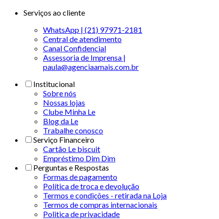
Serviços ao cliente
WhatsApp | (21) 97971-2181
Central de atendimento
Canal Confidencial
Assessoria de Imprensa |
paula@agenciaamais.com.br
Institucional
Sobre nós
Nossas lojas
Clube Minha Le
Blog da Le
Trabalhe conosco
Serviço Financeiro
Cartão Le biscuit
Empréstimo Dim Dim
Perguntas e Respostas
Formas de pagamento
Política de troca e devolução
Termos e condições - retirada na Loja
Termos de compras internacionais
Politica de privacidade