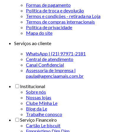
Formas de pagamento
Política de troca e devolução
Termos e condições - retirada na Loja
Termos de compras internacionais
Politica de privacidade
Mapa do site
Serviços ao cliente
WhatsApp | (21) 97971-2181
Central de atendimento
Canal Confidencial
Assessoria de Imprensa |
paula@agenciaamais.com.br
Institucional
Sobre nós
Nossas lojas
Clube Minha Le
Blog da Le
Trabalhe conosco
Serviço Financeiro
Cartão Le biscuit
Empréstimo Dim Dim