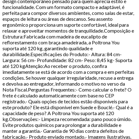
design contemporâneo pensado para quem aprecia estilo e
funcionalidade. Com um formato compacto e adaptável, é
perfeita para compor diversos ambientes, como salas de estar,
espaços de leitura ou áreas de descanso. Seu assento
ergonômico proporciona um suporte confortável, ideal para
relaxar e aproveitar momentos de tranquilidade.Composição e
Estrutura:Fabricada com madeira de eucalipto de
reflorestamento com braça amadeirada, a Poltrona You
suporta até 120 kg, garantindo qualidade e
durabilidade.Especificações do Produto:- Altura: 84 cm-
Largura: 56 cm- Profundidade: 82 cm- Peso: 8,45 kg- Suporta
até 120 kgAtenção:Ao receber o produto, confira
imediatamente se está de acordo com a compra e em perfeitas
condições. Se houver qualquer irregularidade, recuse a entrega
e devolva ao entregador, informando o motivo no verso da
Nota Fiscal.Perguntas Frequentes:- Como calcular o frete? O
frete é calculado automaticamente com base no CEP
registrado.- Quais opções de tecidos estão disponíveis para
este produto? Ele está disponível em Suede e Bouclé.- Qual é a
capacidade de peso? A Poltrona You suporta até 120
kg.Observações:- Limpeza recomendada: pano pouco úmido.
Evite produtos químicos para prolongar a durabilidade e
manter a garantia.- Garantia de 90 dias contra defeitos de
fabricação.- Produto enviado montado.- Imagens ilustrativas.