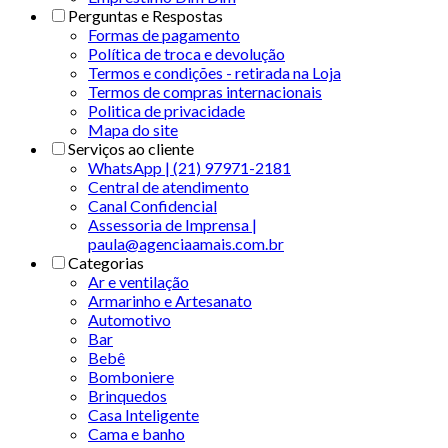
Perguntas e Respostas
Formas de pagamento
Política de troca e devolução
Termos e condições - retirada na Loja
Termos de compras internacionais
Politica de privacidade
Mapa do site
Serviços ao cliente
WhatsApp | (21) 97971-2181
Central de atendimento
Canal Confidencial
Assessoria de Imprensa |
paula@agenciaamais.com.br
Categorias
Ar e ventilação
Armarinho e Artesanato
Automotivo
Bar
Bebê
Bomboniere
Brinquedos
Casa Inteligente
Cama e banho