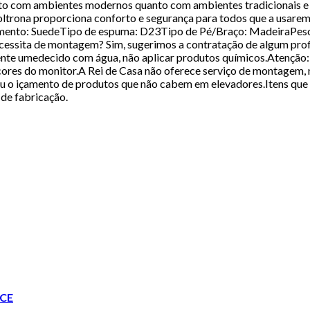
nto com ambientes modernos quanto com ambientes tradicionais e 
oltrona proporciona conforto e segurança para todos que a us
ento: SuedeTipo de espuma: D23Tipo de Pé/Braço: MadeiraPeso 
ssita de montagem? Sim, sugerimos a contratação de algum profi
ente umedecido com água, não aplicar produtos químicos.Atenção:Po
 cores do monitor.A Rei de Casa não oferece serviço de montagem
 ou o içamento de produtos que não cabem em elevadores.Itens q
de fabricação.
CE