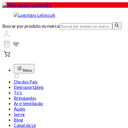
Buscar por produto ou marca
Menu
Dia dos Pais
Eletroportáteis
Tv's
Brinquedos
Ar e Ventilação
Áudio
Servir
Blog
Canal da Le