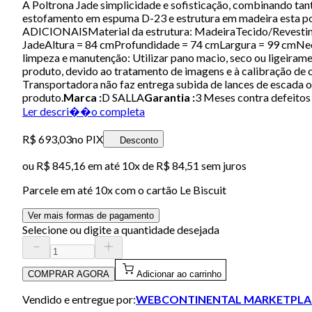
A Poltrona Jade simplicidade e sofisticação, combinando ta
estofamento em espuma D-23 e estrutura em madeira esta p
ADICIONAISMaterial da estrutura: MadeiraTecido/Revestim
JadeAltura = 84 cmProfundidade = 74 cmLargura = 99 cmNece
limpeza e manutenção: Utilizar pano macio, seco ou ligeiram
produto, devido ao tratamento de imagens e à calibração de
Transportadora não faz entrega subida de lances de escada
produto.
Marca :
D SALLA
Garantia :
3 Meses contra defeitos 
Ler descri��o completa
R$ 693,03
no PIX
Desconto
ou
R$ 845,16
em até
10x de R$ 84,51 sem juros
Parcele em até
10
x com o cartão
Le Biscuit
Ver mais formas de pagamento
Selecione ou digite a quantidade desejada
COMPRAR AGORA
Adicionar ao carrinho
Vendido e entregue por:
WEBCONTINENTAL MARKETPLA