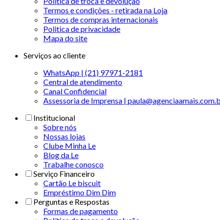
Política de troca e devolução
Termos e condições - retirada na Loja
Termos de compras internacionais
Politica de privacidade
Mapa do site
Serviços ao cliente
WhatsApp | (21) 97971-2181
Central de atendimento
Canal Confidencial
Assessoria de Imprensa | paula@agenciaamais.com.
Institucional
Sobre nós
Nossas lojas
Clube Minha Le
Blog da Le
Trabalhe conosco
Serviço Financeiro
Cartão Le biscuit
Empréstimo Dim Dim
Perguntas e Respostas
Formas de pagamento