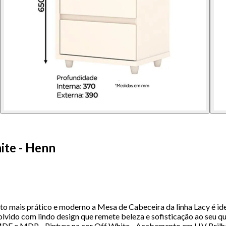
ite - Henn
 mais prático e moderno a Mesa de Cabeceira da linha Lacy é ide
lvido com lindo design que remete beleza e sofisticação ao seu qu
 MDF e MDP - Pintura na cor Off White - Acabamento em U.V Bril