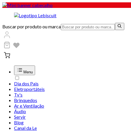
Buscar por produto ou marca
Menu
Dia dos Pais
Eletroportáteis
Tv's
Brinquedos
Ar e Ventilação
Áudio
Servir
Blog
Canal da Le