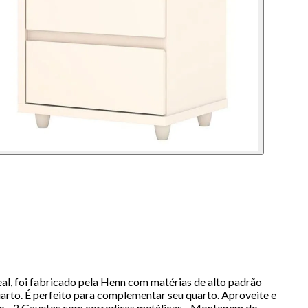
al, foi fabricado pela Henn com matérias de alto padrão
arto. É perfeito para complementar seu quarto. Aproveite e
ho - 2 Gavetas com corrediças metálicas - Montagem do