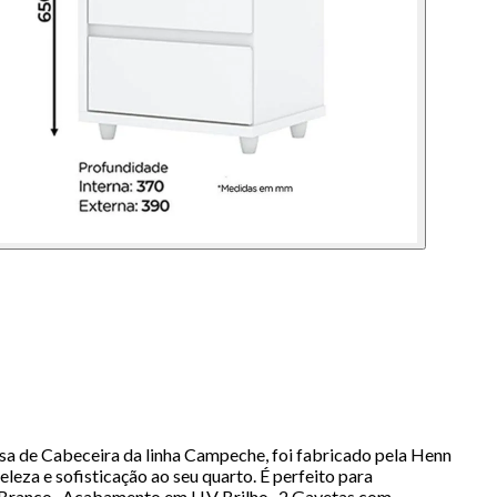
a de Cabeceira da linha Campeche, foi fabricado pela Henn
eza e sofisticação ao seu quarto. É perfeito para
r Branco- Acabamento em U.V Brilho- 2 Gavetas com