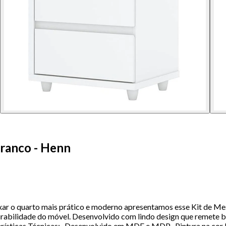
ranco - Henn
r o quarto mais prático e moderno apresentamos esse Kit de Mes
rabilidade do móvel. Desenvolvido com lindo design que remete bel
terísticas Técnicas:- Desenvolvido em MDF e MDP- Pintura na co