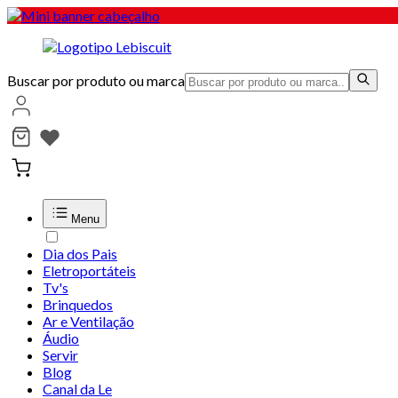
Buscar por produto ou marca
Menu
Dia dos Pais
Eletroportáteis
Tv's
Brinquedos
Ar e Ventilação
Áudio
Servir
Blog
Canal da Le