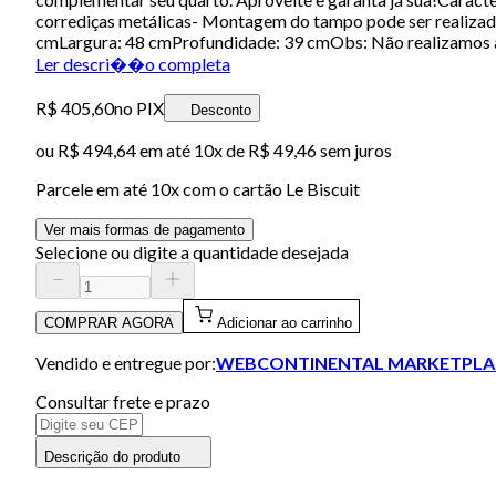
corrediças metálicas- Montagem do tampo pode ser realizad
cmLargura: 48 cmProfundidade: 39 cmObs: Não realizamos 
Ler descri��o completa
R$ 405,60
no PIX
Desconto
ou
R$ 494,64
em até
10x de R$ 49,46 sem juros
Parcele em até
10
x com o cartão
Le Biscuit
Ver mais formas de pagamento
Selecione ou digite a quantidade desejada
COMPRAR AGORA
Adicionar ao carrinho
Vendido e entregue por:
WEBCONTINENTAL MARKETPLA
Consultar frete e prazo
Descrição do produto