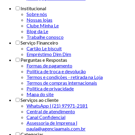
Institucional
Sobre nós
Nossas lojas
Clube Minha Le
Blog da Le
Trabalhe conosco
Serviço Financeiro
Cartão Le biscuit
Empréstimo Dim Dim
Perguntas e Respostas
Formas de pagamento
Política de troca e devolução
Termos e condições - retirada na Loja
Termos de compras internacionais
Politica de privacidade
Mapa do site
Serviços ao cliente
WhatsApp | (21) 97971-2181
Central de atendimento
Canal Confidencial
Assessoria de Imprensa |
paula@agenciaamais.com.br
Categorias