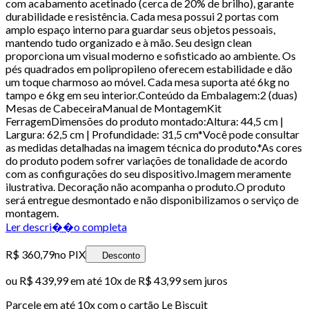
com acabamento acetinado (cerca de 20% de brilho), garante
durabilidade e resistência. Cada mesa possui 2 portas com
amplo espaço interno para guardar seus objetos pessoais,
mantendo tudo organizado e à mão. Seu design clean
proporciona um visual moderno e sofisticado ao ambiente. Os
pés quadrados em polipropileno oferecem estabilidade e dão
um toque charmoso ao móvel. Cada mesa suporta até 6kg no
tampo e 6kg em seu interior.Conteúdo da Embalagem:2 (duas)
Mesas de CabeceiraManual de MontagemKit
FerragemDimensões do produto montado:Altura: 44,5 cm |
Largura: 62,5 cm | Profundidade: 31,5 cm*Você pode consultar
as medidas detalhadas na imagem técnica do produto.*As cores
do produto podem sofrer variações de tonalidade de acordo
com as configurações do seu dispositivo.Imagem meramente
ilustrativa. Decoração não acompanha o produto.O produto
será entregue desmontado e não disponibilizamos o serviço de
montagem.
Ler descri��o completa
R$ 360,79
no PIX
Desconto
ou
R$ 439,99
em até
10x de R$ 43,99 sem juros
Parcele em até
10
x com o cartão
Le Biscuit