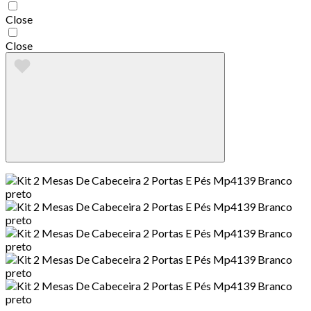
Close
Close