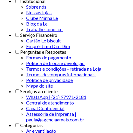
Institucional
Sobre nós
Nossas lojas
Clube Minha Le
Blog da Le
Trabalhe conosco
Serviço Financeiro
Cartão Le biscuit
Empréstimo Dim Dim
Perguntas e Respostas
Formas de pagamento
Política de troca e devolução
Termos e condições - retirada na Loja
Termos de compras internacionais
Politica de privacidade
Mapa do site
Serviços ao cliente
WhatsApp | (21) 97971-2181
Central de atendimento
Canal Confidencial
Assessoria de Imprensa |
paula@agenciaamais.com.br
Categorias
Ar e ventilação