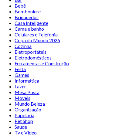
Bebê
Bomboniere
Brinquedos
Casa Inteligente
Cama e banho
Celulares e Telefonia
Copa do Mundo 2026
Cozinha
Eletroportáteis
Eletrodomésticos
Ferramentas e Construção
Festa
Games
Informática
Lazer
Mesa Posta
Móveis
Mundo Beleza
Organização
Papelaria
Pet Shop
Saúde
Tv e Vídeo