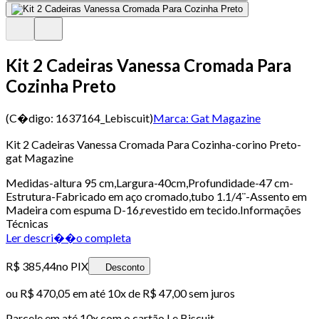
Kit 2 Cadeiras Vanessa Cromada Para
Cozinha Preto
(C�digo:
1637164_Lebiscuit
)
Marca:
Gat Magazine
Kit 2 Cadeiras Vanessa Cromada Para Cozinha-corino Preto-
gat Magazine
Medidas-altura 95 cm,Largura-40cm,Profundidade-47 cm-
Estrutura-Fabricado em aço cromado,tubo 1.1/4¨-Assento em
Madeira com espuma D-16,revestido em tecido.Informações
Técnicas
Ler descri��o completa
R$ 385,44
no PIX
Desconto
ou
R$ 470,05
em até
10x de R$ 47,00 sem juros
Parcele em até
10
x com o cartão
Le Biscuit