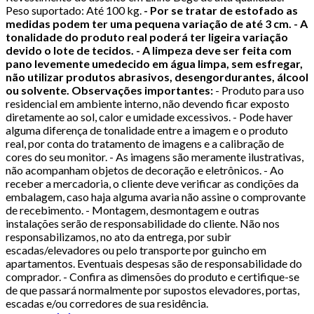
Peso suportado: Até 100 kg.
- Por se tratar de estofado as
medidas podem ter uma pequena variação de até 3 cm. - A
tonalidade do produto real poderá ter ligeira variação
devido o lote de tecidos. - A limpeza deve ser feita com
pano levemente umedecido em água limpa, sem esfregar,
não utilizar produtos abrasivos, desengordurantes, álcool
ou solvente.
Observações importantes:
- Produto para uso
residencial em ambiente interno, não devendo ficar exposto
diretamente ao sol, calor e umidade excessivos. - Pode haver
alguma diferença de tonalidade entre a imagem e o produto
real, por conta do tratamento de imagens e a calibração de
cores do seu monitor. - As imagens são meramente ilustrativas,
não acompanham objetos de decoração e eletrônicos. - Ao
receber a mercadoria, o cliente deve verificar as condições da
embalagem, caso haja alguma avaria não assine o comprovante
de recebimento. - Montagem, desmontagem e outras
instalações serão de responsabilidade do cliente. Não nos
responsabilizamos, no ato da entrega, por subir
escadas/elevadores ou pelo transporte por guincho em
apartamentos. Eventuais despesas são de responsabilidade do
comprador. - Confira as dimensões do produto e certifique-se
de que passará normalmente por supostos elevadores, portas,
escadas e/ou corredores de sua residência.