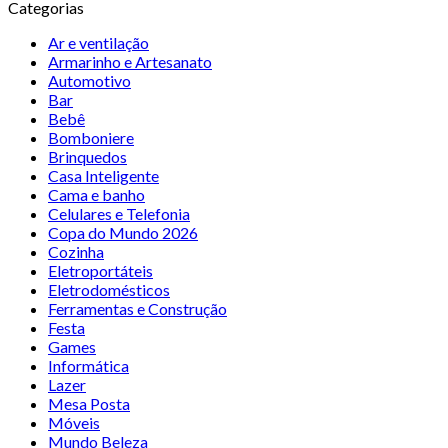
Categorias
Ar e ventilação
Armarinho e Artesanato
Automotivo
Bar
Bebê
Bomboniere
Brinquedos
Casa Inteligente
Cama e banho
Celulares e Telefonia
Copa do Mundo 2026
Cozinha
Eletroportáteis
Eletrodomésticos
Ferramentas e Construção
Festa
Games
Informática
Lazer
Mesa Posta
Móveis
Mundo Beleza