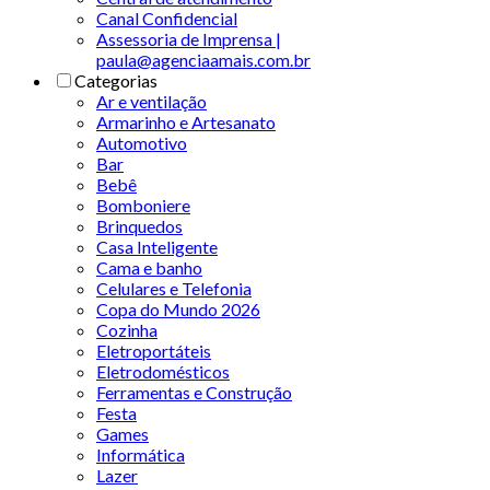
Canal Confidencial
Assessoria de Imprensa |
paula@agenciaamais.com.br
Categorias
Ar e ventilação
Armarinho e Artesanato
Automotivo
Bar
Bebê
Bomboniere
Brinquedos
Casa Inteligente
Cama e banho
Celulares e Telefonia
Copa do Mundo 2026
Cozinha
Eletroportáteis
Eletrodomésticos
Ferramentas e Construção
Festa
Games
Informática
Lazer