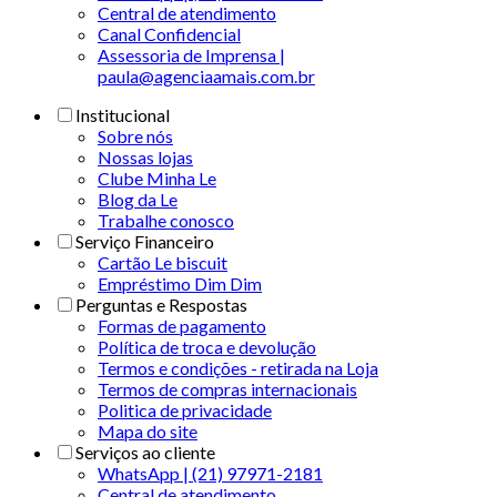
Central de atendimento
Canal Confidencial
Assessoria de Imprensa |
paula@agenciaamais.com.br
Institucional
Sobre nós
Nossas lojas
Clube Minha Le
Blog da Le
Trabalhe conosco
Serviço Financeiro
Cartão Le biscuit
Empréstimo Dim Dim
Perguntas e Respostas
Formas de pagamento
Política de troca e devolução
Termos e condições - retirada na Loja
Termos de compras internacionais
Politica de privacidade
Mapa do site
Serviços ao cliente
WhatsApp | (21) 97971-2181
Central de atendimento