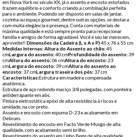
em Nova York no século XX, já o assento e encosto estofados
trazem equilíbrio e conforto criando a combinação perfeita
para o ambiente. Podendo ser disposto em salas de jantar,
cozinha ou espaço gourmet, dentre outras opções, se destaca
com muita elegância e presença. Conta com materiais de
máxima qualidade e está sempre pronto para recepcionar
família e amigos de forma agradável. Você e seu lar merecem,
aproveite!!
Dimensões da Cadeira (L x A x P)
45 x 76 x 55 cm
Medidas Internas: Altura do Assento ao chão:
45
cm
Largura do assento:
40 cm
Profundidade do assento:
39
cm
Altura do assento:
06 cm
Altura do encosto:
23
cm
Largura do encosto:
39 cm
Altura do assento ao
encosto:
37 cm
Largura traseira dos pés:
37 cm
Características:
Estrutura em madeira compensada
anatômica.
Estrutura de aço redondo maciço 3/8 polegadas, com ponteira
antiderrapante em abs.
Pintura eletrostática epóxi de alta resistência à riscos e
umidade, na cor preto.
Assento e encosto com espuma D-23 e acabamento em
Debrum.
Revestimento do encosto em Facto Verde Musgo de alta
qualidade, com acabamento semi brilho.
Revestimento do assento em Linho Bege de alta qualidade.