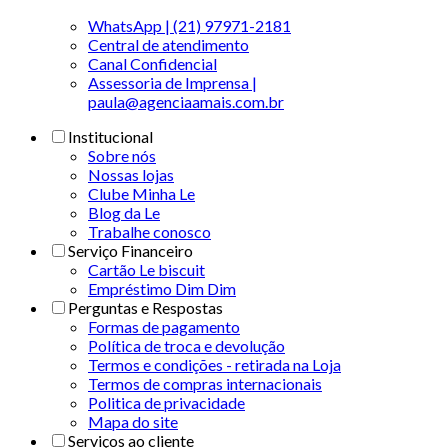
WhatsApp | (21) 97971-2181
Central de atendimento
Canal Confidencial
Assessoria de Imprensa |
paula@agenciaamais.com.br
Institucional
Sobre nós
Nossas lojas
Clube Minha Le
Blog da Le
Trabalhe conosco
Serviço Financeiro
Cartão Le biscuit
Empréstimo Dim Dim
Perguntas e Respostas
Formas de pagamento
Política de troca e devolução
Termos e condições - retirada na Loja
Termos de compras internacionais
Politica de privacidade
Mapa do site
Serviços ao cliente