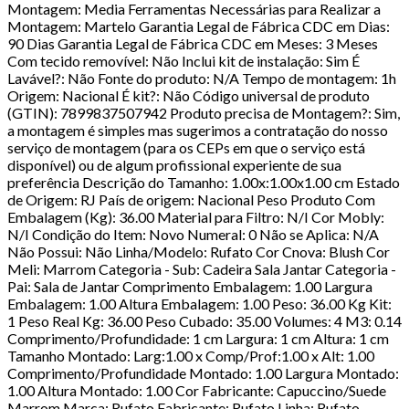
Montagem: Media Ferramentas Necessárias para Realizar a
Montagem: Martelo Garantia Legal de Fábrica CDC em Dias:
90 Dias Garantia Legal de Fábrica CDC em Meses: 3 Meses
Com tecido removível: Não Inclui kit de instalação: Sim É
Lavável?: Não Fonte do produto: N/A Tempo de montagem: 1h
Origem: Nacional É kit?: Não Código universal de produto
(GTIN): 7899837507942 Produto precisa de Montagem?: Sim,
a montagem é simples mas sugerimos a contratação do nosso
serviço de montagem (para os CEPs em que o serviço está
disponível) ou de algum profissional experiente de sua
preferência Descrição do Tamanho: 1.00x:1.00x1.00 cm Estado
de Origem: RJ País de origem: Nacional Peso Produto Com
Embalagem (Kg): 36.00 Material para Filtro: N/I Cor Mobly:
N/I Condição do Item: Novo Numeral: 0 Não se Aplica: N/A
Não Possui: Não Linha/Modelo: Rufato Cor Cnova: Blush Cor
Meli: Marrom Categoria - Sub: Cadeira Sala Jantar Categoria -
Pai: Sala de Jantar Comprimento Embalagem: 1.00 Largura
Embalagem: 1.00 Altura Embalagem: 1.00 Peso: 36.00 Kg Kit:
1 Peso Real Kg: 36.00 Peso Cubado: 35.00 Volumes: 4 M3: 0.14
Comprimento/Profundidade: 1 cm Largura: 1 cm Altura: 1 cm
Tamanho Montado: Larg:1.00 x Comp/Prof:1.00 x Alt: 1.00
Comprimento/Profundidade Montado: 1.00 Largura Montado:
1.00 Altura Montado: 1.00 Cor Fabricante: Capuccino/Suede
Marrom Marca: Rufato Fabricante: Rufato Linha: Rufato