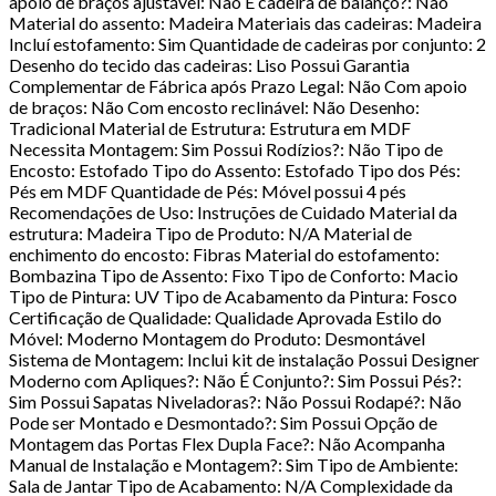
apoio de braços ajustável: Não É cadeira de balanço?: Não
Material do assento: Madeira Materiais das cadeiras: Madeira
Incluí estofamento: Sim Quantidade de cadeiras por conjunto: 2
Desenho do tecido das cadeiras: Liso Possui Garantia
Complementar de Fábrica após Prazo Legal: Não Com apoio
de braços: Não Com encosto reclinável: Não Desenho:
Tradicional Material de Estrutura: Estrutura em MDF
Necessita Montagem: Sim Possui Rodízios?: Não Tipo de
Encosto: Estofado Tipo do Assento: Estofado Tipo dos Pés:
Pés em MDF Quantidade de Pés: Móvel possui 4 pés
Recomendações de Uso: Instruções de Cuidado Material da
estrutura: Madeira Tipo de Produto: N/A Material de
enchimento do encosto: Fibras Material do estofamento:
Bombazina Tipo de Assento: Fixo Tipo de Conforto: Macio
Tipo de Pintura: UV Tipo de Acabamento da Pintura: Fosco
Certificação de Qualidade: Qualidade Aprovada Estilo do
Móvel: Moderno Montagem do Produto: Desmontável
Sistema de Montagem: Inclui kit de instalação Possui Designer
Moderno com Apliques?: Não É Conjunto?: Sim Possui Pés?:
Sim Possui Sapatas Niveladoras?: Não Possui Rodapé?: Não
Pode ser Montado e Desmontado?: Sim Possui Opção de
Montagem das Portas Flex Dupla Face?: Não Acompanha
Manual de Instalação e Montagem?: Sim Tipo de Ambiente:
Sala de Jantar Tipo de Acabamento: N/A Complexidade da