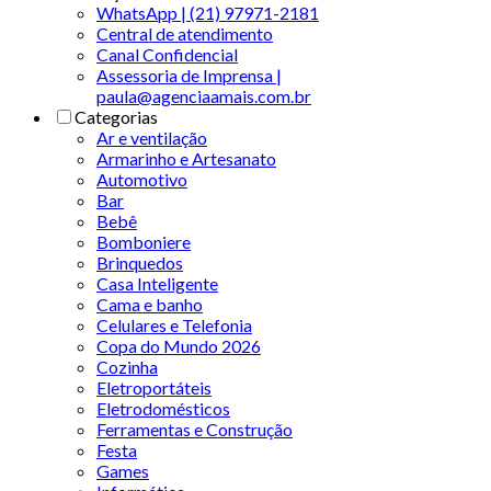
WhatsApp | (21) 97971-2181
Central de atendimento
Canal Confidencial
Assessoria de Imprensa |
paula@agenciaamais.com.br
Categorias
Ar e ventilação
Armarinho e Artesanato
Automotivo
Bar
Bebê
Bomboniere
Brinquedos
Casa Inteligente
Cama e banho
Celulares e Telefonia
Copa do Mundo 2026
Cozinha
Eletroportáteis
Eletrodomésticos
Ferramentas e Construção
Festa
Games