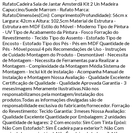
RufatoCadeira Sala de Jantar Amsterdã Kit 2 Un Madeira
Capuccino/Suede Marrom - Rufato Marca:
RufatoDimensões(Cm): Comprimento(Profundidade): 56cm x
Largura: 42cm x Altura: 102,5cm Material de Estrutura -
Estrutura em MDF Estilo do Móvel - Moderno Tipo de Pintura
- UV Tipo de Acabamento da Pintura - Fosco Forração do
Revestimento - Tecido Tipo do Assento - Estofado Tipo de
Encosto - Estofado Tipo dos Pés - Pés em MDF Quantidade de
Pés - Móvel possui 4 pés Recomendações de Uso - Instruções
de Cuidado Montagem do Produto - Desmontável - Necessita
de Montagem - Necessita de Ferramentas para Realizar a
Montagem - Complexidade da Montagem Média Sistema de
Montagem - Inclui kit de instalação - Acompanha Manual de
Instalação e Montagem Nossa Avaliação - Qualidade Excelente
Certificação de Qualidade - Qualidade Aprovada Garantia - 3
mesesImagens Meramente Ilustrativas.Não nos
responsabilizamos pela montagem/instalação dos
produtos.Todas as informações divulgadas são de
responsabilidade exclusiva do fabricante/fornecedor. Forração
do Revestimento: Tecido Garantia: 3 meses Nossa Avaliação:
Qualidade Excelente Quantidade por Embalagem: 2 unidades
Quantidade de lugares: 2 Com encosto: Sim Com Tinta Epóxi:
Não Com Estofado?: Sim É cadeira para exterior?: Não Com