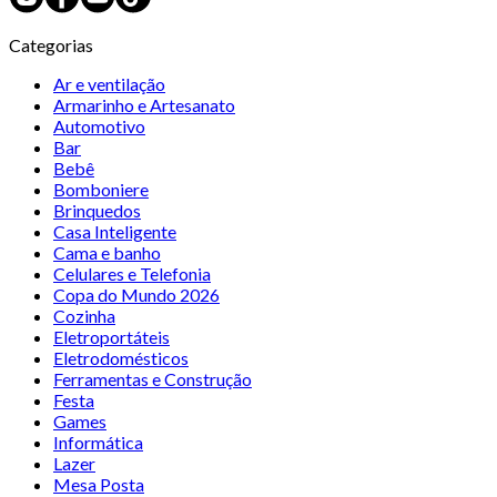
Categorias
Ar e ventilação
Armarinho e Artesanato
Automotivo
Bar
Bebê
Bomboniere
Brinquedos
Casa Inteligente
Cama e banho
Celulares e Telefonia
Copa do Mundo 2026
Cozinha
Eletroportáteis
Eletrodomésticos
Ferramentas e Construção
Festa
Games
Informática
Lazer
Mesa Posta