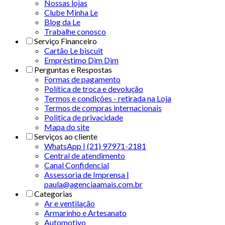
Nossas lojas
Clube Minha Le
Blog da Le
Trabalhe conosco
Serviço Financeiro
Cartão Le biscuit
Empréstimo Dim Dim
Perguntas e Respostas
Formas de pagamento
Política de troca e devolução
Termos e condições - retirada na Loja
Termos de compras internacionais
Politica de privacidade
Mapa do site
Serviços ao cliente
WhatsApp | (21) 97971-2181
Central de atendimento
Canal Confidencial
Assessoria de Imprensa |
paula@agenciaamais.com.br
Categorias
Ar e ventilação
Armarinho e Artesanato
Automotivo