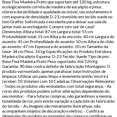
Base Fixa Madeira Preto que suportam até 120 kg, estrutura
ecologicamente correta de madeira de eucalipto e pinus,
oferece durabilidade e qualidade ao móvel, seu estofamento é
com espuma de densidade D-23, revestido em tecido suede no
tom Grafite. Sofisticada e excelente para deixar sua sala de
jantar mais aconchegante. Compre sem sair de casa!
Dimensões Altura total: 87 cm Largura total: 55 cm
Profundidade total: 55 cm Altura do encosto: 40 cm Largura do
assento: 45 cm Profundidade do assento: 50 cm Altura do chão
ao assento: 47 cm Espessura do assento: 10 cm Tamanho da
base: 34 cm Peso: 14 kg Especificações do Produto Estrutura:
Madeira Eucalipto Espuma: D-23 Tecido: Suede Tipo de pés:
Base Fixa Madeira Preto Peso suportado: Até 120 Kg
Garantia: 90 dias contra defeito de fabricação Montagem: O
produto vai montado, apenas parafusar base Instruções de
limpeza: Utilizar um pano limpo e levemente úmido Você irá
receber: 05 Volumes com 10 Cadeiras Observações Relevantes
- Todos os produtos vão embalados com total segurança; - As
cores dos produtos podem sofrer alterações dependendo do
seu monitor; - Para futuras compras, não garantimos a mesma
tonalidade de cor, pois existe variação a cada lote do fabricante
do tecido; - As imagens são meramente ilustrativas, não
acompanham objetos de decoração e eletros; - Confira as
dimensões do produto no momento da compra e certifique-se