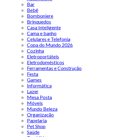
Bar
Bebê
Bomboniere
Brinquedos
Casa Inteligente
Cama e banho
Celulares e Telefonia
Copa do Mundo 2026
Cozinha
Eletroportáteis
Eletrodomésticos
Ferramentas e Construção
Festa
Games
Informática
Lazer
Mesa Posta
Móveis
Mundo Beleza
Organização
Papelaria
Pet Shop
Saúde