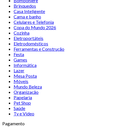
Bomboniere
Brinquedos
Casa Inteligente
Cama e banho
Celulares e Telefonia
Copa do Mundo 2026
Cozinha
Eletroportáteis
Eletrodomésticos
Ferramentas e Construção
Festa
Games
Informática
Lazer
Mesa Posta
Móveis
Mundo Beleza
Organização
Papelaria
Pet Shop
Saúde
Tv e Vídeo
Pagamento