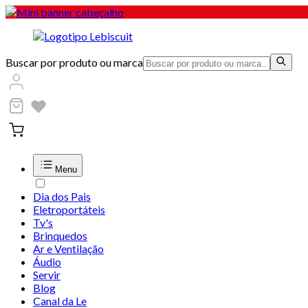
Buscar por produto ou marca
Menu
Dia dos Pais
Eletroportáteis
Tv's
Brinquedos
Ar e Ventilação
Áudio
Servir
Blog
Canal da Le