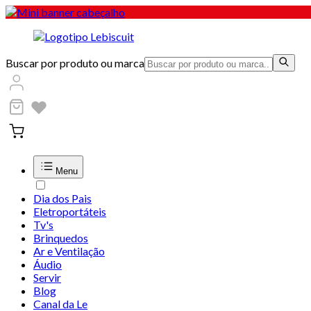
Buscar por produto ou marca
Menu
Dia dos Pais
Eletroportáteis
Tv's
Brinquedos
Ar e Ventilação
Áudio
Servir
Blog
Canal da Le