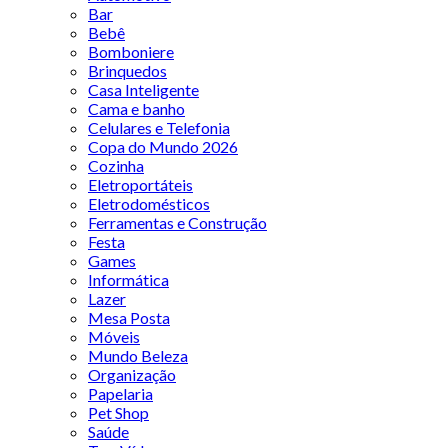
Bar
Bebê
Bomboniere
Brinquedos
Casa Inteligente
Cama e banho
Celulares e Telefonia
Copa do Mundo 2026
Cozinha
Eletroportáteis
Eletrodomésticos
Ferramentas e Construção
Festa
Games
Informática
Lazer
Mesa Posta
Móveis
Mundo Beleza
Organização
Papelaria
Pet Shop
Saúde