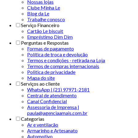
Nossas lojas
Clube Minha Le
Blog da Le
Trabalhe conosco
Serviço Financeiro
Cartão Le biscuit
Empréstimo Dim Dim
Perguntas e Respostas
Formas de pagamento
Política de troca e devolução
Termos e condições - retirada na Loja
Termos de compras internacionais
Politica de privacidade
Mapa do site
Serviços ao cliente
WhatsApp | (21) 97971-2181
Central de atendimento
Canal Confidencial
Assessoria de Imprensa |
paula@agenciaamais.com.br
Categorias
Ar e ventilação
Armarinho e Artesanato
Automotivo