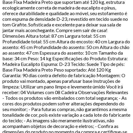
Base Fixa Madeira Preto que suportam até 120 kg, estrutura
ecologicamente correta de madeira de eucalipto e pinus,
oferece durabilidade e qualidade ao móvel, seu estofamento é
com espuma de densidade D-23, revestido em tecido suede no
tom Grafite. Sofisticada e excelente para deixar sua sala de
jantar mais aconchegante. Compre sem sair de casa!
Dimensões Altura total: 87 cm Largura total: 55 cm
Profundidade total: 55 cm Altura do encosto: 40 cm Largura do
assento: 45 cm Profundidade do assento: 50 cm Altura do chão
ao assento: 47 cm Espessura do assento: 10 cm Tamanho da
base: 34 cm Peso: 14 kg Especificações do Produto Estrutura:
Madeira Eucalipto Espuma: D-23 Tecido: Suede Tipo de pés:
Base Fixa Madeira Preto Peso suportado: Até 120 Kg
Garantia: 90 dias contra defeito de fabricação Montagem: O
produto vai montado, apenas parafusar base Instruções de
limpeza: Utilizar um pano limpo e levemente úmido Você irá
receber: 04 Volumes com 08 Cadeira Observações Relevantes
- Todos os produtos vão embalados com total segurança; - As
cores dos produtos podem sofrer alterações dependendo do
seu monitor; - Para futuras compras, não garantimos a mesma
tonalidade de cor, pois existe variação a cada lote do fabricante
do tecido; - As imagens são meramente ilustrativas, não
acompanham objetos de decoração e eletros; - Confira as
dimensões do produto no momento da compra e certifique-se