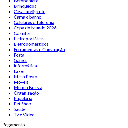
Bomboniere
Brinquedos
Casa Inteligente
Cama e banho
Celulares e Telefonia
Copa do Mundo 2026
Cozinha
Eletroportáteis
Eletrodomésticos
Ferramentas e Construção
Festa
Games
Informática
Lazer
Mesa Posta
Móveis
Mundo Beleza
Organização
Papelaria
Pet Shop
Saúde
Tv e Vídeo
Pagamento