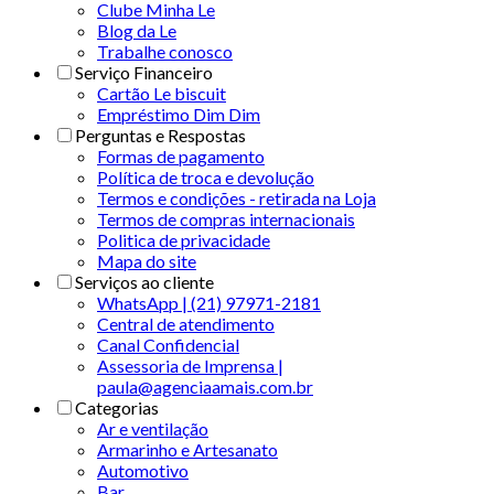
Clube Minha Le
Blog da Le
Trabalhe conosco
Serviço Financeiro
Cartão Le biscuit
Empréstimo Dim Dim
Perguntas e Respostas
Formas de pagamento
Política de troca e devolução
Termos e condições - retirada na Loja
Termos de compras internacionais
Politica de privacidade
Mapa do site
Serviços ao cliente
WhatsApp | (21) 97971-2181
Central de atendimento
Canal Confidencial
Assessoria de Imprensa |
paula@agenciaamais.com.br
Categorias
Ar e ventilação
Armarinho e Artesanato
Automotivo
Bar