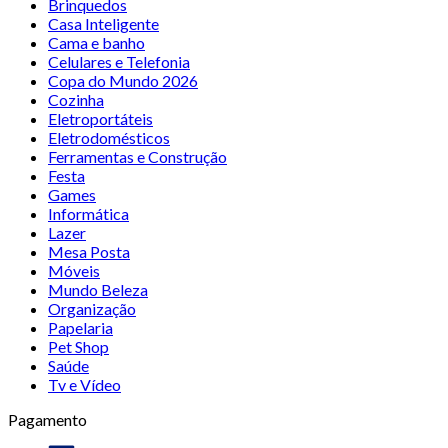
Brinquedos
Casa Inteligente
Cama e banho
Celulares e Telefonia
Copa do Mundo 2026
Cozinha
Eletroportáteis
Eletrodomésticos
Ferramentas e Construção
Festa
Games
Informática
Lazer
Mesa Posta
Móveis
Mundo Beleza
Organização
Papelaria
Pet Shop
Saúde
Tv e Vídeo
Pagamento