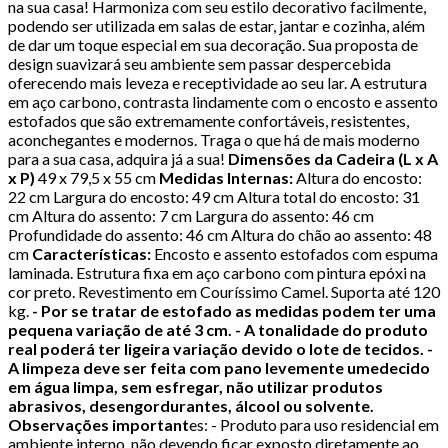
na sua casa! Harmoniza com seu estilo decorativo facilmente,
podendo ser utilizada em salas de estar, jantar e cozinha, além
de dar um toque especial em sua decoração. Sua proposta de
design suavizará seu ambiente sem passar despercebida
oferecendo mais leveza e receptividade ao seu lar. A estrutura
em aço carbono, contrasta lindamente com o encosto e assento
estofados que são extremamente confortáveis, resistentes,
aconchegantes e modernos. Traga o que há de mais moderno
para a sua casa, adquira já a sua!
Dimensões da Cadeira (L x A
x P)
49 x 79,5 x 55 cm
Medidas Internas:
Altura do encosto:
22 cm Largura do encosto: 49 cm Altura total do encosto: 31
cm Altura do assento: 7 cm Largura do assento: 46 cm
Profundidade do assento: 46 cm Altura do chão ao assento: 48
cm
Características:
Encosto e assento estofados com espuma
laminada. Estrutura fixa em aço carbono com pintura epóxi na
cor preto. Revestimento em Couríssimo Camel. Suporta até 120
kg.
- Por se tratar de estofado as medidas podem ter uma
pequena variação de até 3 cm. - A tonalidade do produto
real poderá ter ligeira variação devido o lote de tecidos. -
A limpeza deve ser feita com pano levemente umedecido
em água limpa, sem esfregar, não utilizar produtos
abrasivos, desengordurantes, álcool ou solvente.
Observações important
es: - Produto para uso residencial em
ambiente interno, não devendo ficar exposto diretamente ao