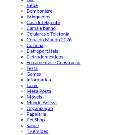
Bebê
Bomboniere
Brinquedos
Casa Inteligente
Cama e banho
Celulares e Telefonia
Copa do Mundo 2026
Cozinha
Eletroportáteis
Eletrodomésticos
Ferramentas e Construção
Festa
Games
Informática
Lazer
Mesa Posta
Móveis
Mundo Beleza
Organização
Papelaria
Pet Shop
Saúde
Tv e Vídeo