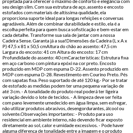
projetada para oferecer o máximo de conforto e elegância com
seu design slim. Com sua estrutura de aço, assento e encosto
estofados com materiais de altíssima qualidade, ela
proporciona suporte ideal para longas refeições e conversas
agradáveis. Além de combinar durabilidade e estilo, ela é a
escolha perfeita para quem busca sofisticação e bem-estar em
cada detalhe. Transforme sua sala de jantar com a nossa
Cadeira Sense. Garanta já a sua!Dimensões da Cadeira (L x A x
P) 47,5 x 81 x 50,5 cmAltura do chão ao assento: 47,5 cm
Largura do encosto: 41 cm Altura do encosto: 17 cm
Profundidade do assento: 40 cmCaracterísticas: Estrutura fixa
em aço carbono com pintura epóxi na cor preto. Encosto
produzido em MDP com espuma D-22. Assento produzido em
MDP com espuma D-28. Revestimento em Courino Preto. Pés
com sapatas fixa. Peso suportado de até 120 kg.- Por se tratar
de estofado as medidas podem ter uma pequena variação de
até 3 cm. - A tonalidade do produto real poderá ter ligeira
variação devido o lote de tecidos. - A limpeza deve ser feita
com pano levemente umedecido em água limpa, sem esfregar,
não utilizar produtos abrasivos, desengordurantes, álcool ou
solvente.Observações importantes: - Produto para uso
residencial em ambiente interno, não devendo ficar exposto
diretamente ao sol, calor e umidade excessivos. - Pode haver
alguma diferença de tonalidade entre a imagem e o produto