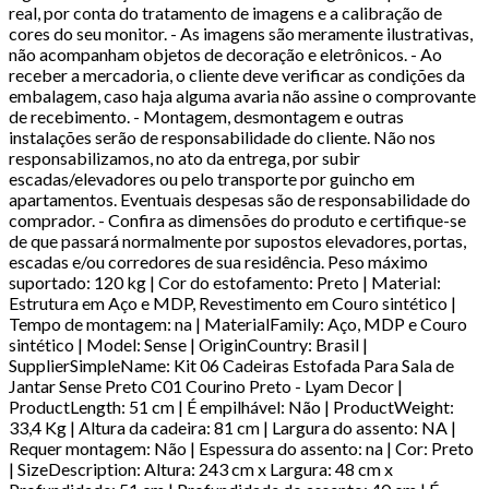
real, por conta do tratamento de imagens e a calibração de
cores do seu monitor. - As imagens são meramente ilustrativas,
não acompanham objetos de decoração e eletrônicos. - Ao
receber a mercadoria, o cliente deve verificar as condições da
embalagem, caso haja alguma avaria não assine o comprovante
de recebimento. - Montagem, desmontagem e outras
instalações serão de responsabilidade do cliente. Não nos
responsabilizamos, no ato da entrega, por subir
escadas/elevadores ou pelo transporte por guincho em
apartamentos. Eventuais despesas são de responsabilidade do
comprador. - Confira as dimensões do produto e certifique-se
de que passará normalmente por supostos elevadores, portas,
escadas e/ou corredores de sua residência. Peso máximo
suportado: 120 kg | Cor do estofamento: Preto | Material:
Estrutura em Aço e MDP, Revestimento em Couro sintético |
Tempo de montagem: na | MaterialFamily: Aço, MDP e Couro
sintético | Model: Sense | OriginCountry: Brasil |
SupplierSimpleName: Kit 06 Cadeiras Estofada Para Sala de
Jantar Sense Preto C01 Courino Preto - Lyam Decor |
ProductLength: 51 cm | É empilhável: Não | ProductWeight:
33,4 Kg | Altura da cadeira: 81 cm | Largura do assento: NA |
Requer montagem: Não | Espessura do assento: na | Cor: Preto
| SizeDescription: Altura: 243 cm x Largura: 48 cm x