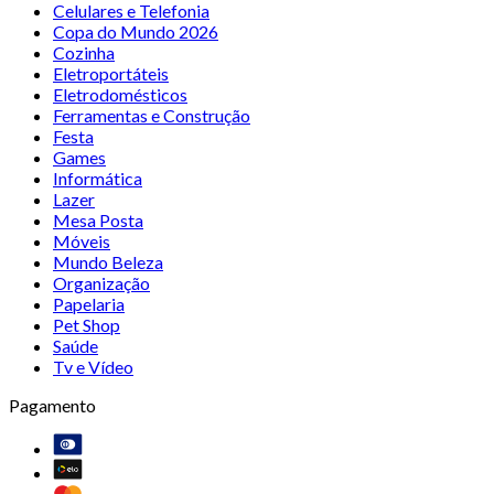
Celulares e Telefonia
Copa do Mundo 2026
Cozinha
Eletroportáteis
Eletrodomésticos
Ferramentas e Construção
Festa
Games
Informática
Lazer
Mesa Posta
Móveis
Mundo Beleza
Organização
Papelaria
Pet Shop
Saúde
Tv e Vídeo
Pagamento