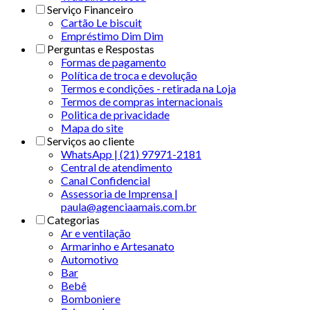
Serviço Financeiro
Cartão Le biscuit
Empréstimo Dim Dim
Perguntas e Respostas
Formas de pagamento
Política de troca e devolução
Termos e condições - retirada na Loja
Termos de compras internacionais
Politica de privacidade
Mapa do site
Serviços ao cliente
WhatsApp | (21) 97971-2181
Central de atendimento
Canal Confidencial
Assessoria de Imprensa |
paula@agenciaamais.com.br
Categorias
Ar e ventilação
Armarinho e Artesanato
Automotivo
Bar
Bebê
Bomboniere