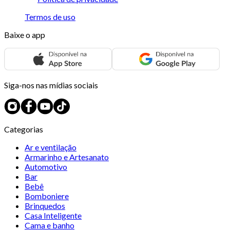
Termos de uso
Baixe o app
Siga-nos nas mídias sociais
Categorias
Ar e ventilação
Armarinho e Artesanato
Automotivo
Bar
Bebê
Bomboniere
Brinquedos
Casa Inteligente
Cama e banho