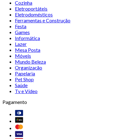
Cozinha
Eletroportáteis
Eletrodomésticos
Ferramentas e Construção
Festa
Games
Informática
Lazer
Mesa Posta
Móveis
Mundo Beleza
Organização
Papelaria
Pet Shop
Saúde
Tv e Vídeo
Pagamento