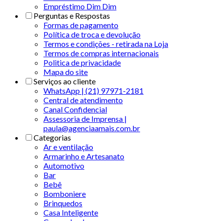
Empréstimo Dim Dim
Perguntas e Respostas
Formas de pagamento
Política de troca e devolução
Termos e condições - retirada na Loja
Termos de compras internacionais
Politica de privacidade
Mapa do site
Serviços ao cliente
WhatsApp | (21) 97971-2181
Central de atendimento
Canal Confidencial
Assessoria de Imprensa |
paula@agenciaamais.com.br
Categorias
Ar e ventilação
Armarinho e Artesanato
Automotivo
Bar
Bebê
Bomboniere
Brinquedos
Casa Inteligente