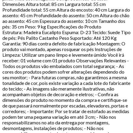
Dimensões Altura total: 85 cm Largura total: 55 cm
Profundidade total: 55 cm Altura do encosto: 40 cm Largura do
assento: 45 cm Profundidade do assento: 50 cm Altura do chão
ao assento: 45 cm Espessura do assento: 10 cm Tamanho dos
pés: 35 cm Peso: 9 kg Especificações do Produto
Estrutura: Madeira Eucalipto Espuma: D-23 Tecido: Suede Tipo
de pés: Pés Palito Castanho Peso Suportado: Até 120 Kg
Garantia: 90 dias contra defeito de fabricação Montagem: O
produto vai montado, apenas rosquear os pés Instruções de
Limpeza: Utilizar um pano limpo e levemente úmido Você irá
receber: 01 volume com 01 produto Observações Relevantes -
Todos os produtos vão embalados com total segurança; - As
cores dos produtos podem sofrer alterações dependendo do
seu monitor; - Para futuras compras, não garantimos a mesma
tonalidade de cor, pois existe variação a cada lote do fabricante
do tecido; - As imagens são meramente ilustrativas, não
acompanham objetos de decoração e eletros; - Confira as
dimensões do produto no momento da compra e certifique-se
de que passará normalmente por escadas, elevadores, portas e
corredores; - Importante: Por se tratar de estofado as medidas
podem ter uma pequena variação em até 3 cm; - Não nos
responsabilizamos no ato da entrega por montagens,
desmontagens, instalações de produtos; - Não nos