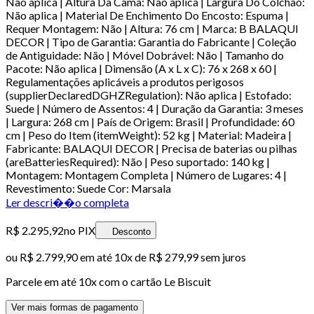
Não aplica | Altura Da Cama: Não aplica | Largura Do Colchão:
Não aplica | Material De Enchimento Do Encosto: Espuma |
Requer Montagem: Não | Altura: 76 cm | Marca: B BALAQUI
DECOR | Tipo de Garantia: Garantia do Fabricante | Coleção
de Antiguidade: Não | Móvel Dobrável: Não | Tamanho do
Pacote: Não aplica | Dimensão (A x L x C): 76 x 268 x 60 |
Regulamentações aplicáveis a produtos perigosos
(supplierDeclaredDGHZRegulation): Não aplica | Estofado:
Suede | Número de Assentos: 4 | Duração da Garantia: 3 meses
| Largura: 268 cm | País de Origem: Brasil | Profundidade: 60
cm | Peso do Item (itemWeight): 52 kg | Material: Madeira |
Fabricante: BALAQUI DECOR | Precisa de baterias ou pilhas
(areBatteriesRequired): Não | Peso suportado: 140 kg |
Montagem: Montagem Completa | Número de Lugares: 4 |
Revestimento: Suede Cor: Marsala
Ler descri��o completa
R$ 2.295,92
no PIX
Desconto
ou
R$ 2.799,90
em até
10x de R$ 279,99 sem juros
Parcele em até
10
x com o cartão
Le Biscuit
Ver mais formas de pagamento