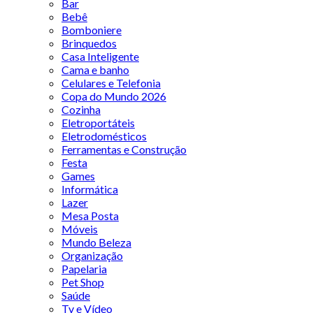
Bar
Bebê
Bomboniere
Brinquedos
Casa Inteligente
Cama e banho
Celulares e Telefonia
Copa do Mundo 2026
Cozinha
Eletroportáteis
Eletrodomésticos
Ferramentas e Construção
Festa
Games
Informática
Lazer
Mesa Posta
Móveis
Mundo Beleza
Organização
Papelaria
Pet Shop
Saúde
Tv e Vídeo