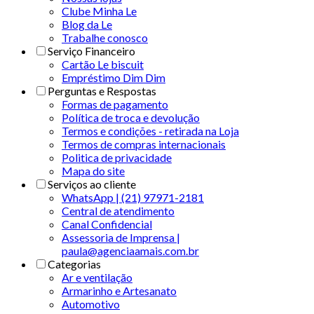
Clube Minha Le
Blog da Le
Trabalhe conosco
Serviço Financeiro
Cartão Le biscuit
Empréstimo Dim Dim
Perguntas e Respostas
Formas de pagamento
Política de troca e devolução
Termos e condições - retirada na Loja
Termos de compras internacionais
Politica de privacidade
Mapa do site
Serviços ao cliente
WhatsApp | (21) 97971-2181
Central de atendimento
Canal Confidencial
Assessoria de Imprensa |
paula@agenciaamais.com.br
Categorias
Ar e ventilação
Armarinho e Artesanato
Automotivo