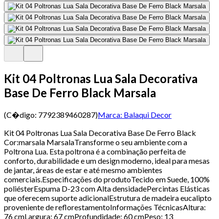
Kit 04 Poltronas Lua Sala Decorativa
Base De Ferro Black Marsala
(C�digo:
7792389460287
)
Marca:
Balaqui Decor
Kit 04 Poltronas Lua Sala Decorativa Base De Ferro Black
Cor:marsala MarsalaTransforme o seu ambiente com a
Poltrona Lua. Esta poltrona é a combinação perfeita de
conforto, durabilidade e um design moderno, ideal para mesas
de jantar, áreas de estar e até mesmo ambientes
comerciais.Especificações do produtoTecido em Suede, 100%
poliésterEspuma D-23 com Alta densidadePercintas Elásticas
que oferecem suporte adicionalEstrutura de madeira eucalipto
proveniente de reflorestamentoInformações TécnicasAltura:
76 cmLargura: 67 cmProfundidade: 60 cmPeso: 13