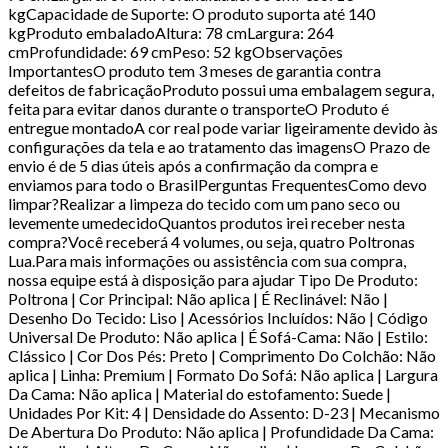
kgCapacidade de Suporte: O produto suporta até 140
kgProduto embaladoAltura: 78 cmLargura: 264
cmProfundidade: 69 cmPeso: 52 kgObservações
ImportantesO produto tem 3 meses de garantia contra
defeitos de fabricaçãoProduto possui uma embalagem segura,
feita para evitar danos durante o transporteO Produto é
entregue montadoA cor real pode variar ligeiramente devido às
configurações da tela e ao tratamento das imagensO Prazo de
envio é de 5 dias úteis após a confirmação da compra e
enviamos para todo o BrasilPerguntas FrequentesComo devo
limpar?Realizar a limpeza do tecido com um pano seco ou
levemente umedecidoQuantos produtos irei receber nesta
compra?Você receberá 4 volumes, ou seja, quatro Poltronas
Lua.Para mais informações ou assistência com sua compra,
nossa equipe está à disposição para ajudar Tipo De Produto:
Poltrona | Cor Principal: Não aplica | É Reclinável: Não |
Desenho Do Tecido: Liso | Acessórios Incluídos: Não | Código
Universal De Produto: Não aplica | É Sofá-Cama: Não | Estilo:
Clássico | Cor Dos Pés: Preto | Comprimento Do Colchão: Não
aplica | Linha: Premium | Formato Do Sofá: Não aplica | Largura
Da Cama: Não aplica | Material do estofamento: Suede |
Unidades Por Kit: 4 | Densidade do Assento: D-23 | Mecanismo
De Abertura Do Produto: Não aplica | Profundidade Da Cama: