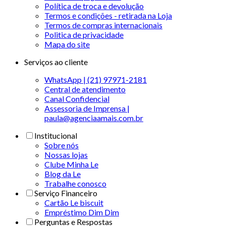
Política de troca e devolução
Termos e condições - retirada na Loja
Termos de compras internacionais
Politica de privacidade
Mapa do site
Serviços ao cliente
WhatsApp | (21) 97971-2181
Central de atendimento
Canal Confidencial
Assessoria de Imprensa |
paula@agenciaamais.com.br
Institucional
Sobre nós
Nossas lojas
Clube Minha Le
Blog da Le
Trabalhe conosco
Serviço Financeiro
Cartão Le biscuit
Empréstimo Dim Dim
Perguntas e Respostas