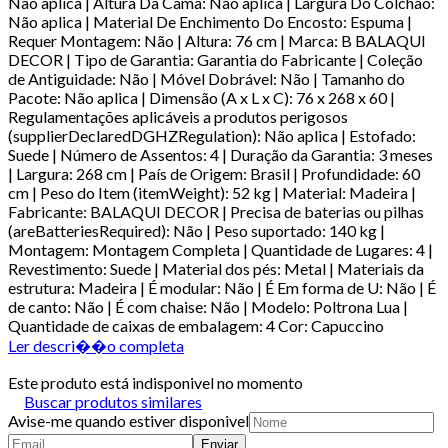
Não aplica | Altura Da Cama: Não aplica | Largura Do Colchão:
Não aplica | Material De Enchimento Do Encosto: Espuma |
Requer Montagem: Não | Altura: 76 cm | Marca: B BALAQUI
DECOR | Tipo de Garantia: Garantia do Fabricante | Coleção
de Antiguidade: Não | Móvel Dobrável: Não | Tamanho do
Pacote: Não aplica | Dimensão (A x L x C): 76 x 268 x 60 |
Regulamentações aplicáveis a produtos perigosos
(supplierDeclaredDGHZRegulation): Não aplica | Estofado:
Suede | Número de Assentos: 4 | Duração da Garantia: 3 meses
| Largura: 268 cm | País de Origem: Brasil | Profundidade: 60
cm | Peso do Item (itemWeight): 52 kg | Material: Madeira |
Fabricante: BALAQUI DECOR | Precisa de baterias ou pilhas
(areBatteriesRequired): Não | Peso suportado: 140 kg |
Montagem: Montagem Completa | Quantidade de Lugares: 4 |
Revestimento: Suede | Material dos pés: Metal | Materiais da
estrutura: Madeira | É modular: Não | É Em forma de U: Não | É
de canto: Não | É com chaise: Não | Modelo: Poltrona Lua |
Quantidade de caixas de embalagem: 4 Cor: Capuccino
Ler descri��o completa
Este produto está indisponivel no momento
Buscar produtos similares
Avise-me quando estiver disponivel
Enviar