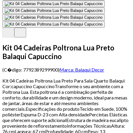
Kit 04 Cadeiras Poltrona Lua Preto
Balaqui Capuccino
(C�digo:
7792389299900
)
Marca:
Balaqui Decor
Kit 04 Cadeiras Poltrona Lua Preto Para Sala Quarto Balaqui
Cor:capuccino CapuccinoTransforme o seu ambiente com a
Poltrona Lua. Esta poltrona é a combinação perfeita de
conforto, durabilidade e um design moderno, ideal para mesas
de jantar, áreas de estar e até mesmo ambientes
comerciais.Especificações do produtoTecido em Suede, 100%
poliésterEspuma D-23 com Alta densidadePercintas Elásticas
que oferecem suporte adicionalEstrutura de madeira eucalipto
proveniente de reflorestamentoInformações TécnicasAltura:
76 cmLargura: 67 cmProfundidade: 60 cmPeso: 13