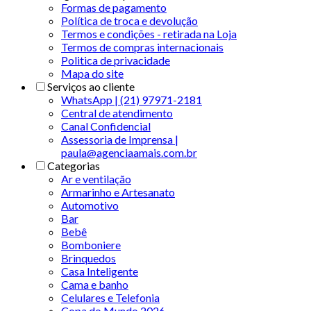
Formas de pagamento
Política de troca e devolução
Termos e condições - retirada na Loja
Termos de compras internacionais
Politica de privacidade
Mapa do site
Serviços ao cliente
WhatsApp | (21) 97971-2181
Central de atendimento
Canal Confidencial
Assessoria de Imprensa |
paula@agenciaamais.com.br
Categorias
Ar e ventilação
Armarinho e Artesanato
Automotivo
Bar
Bebê
Bomboniere
Brinquedos
Casa Inteligente
Cama e banho
Celulares e Telefonia
Copa do Mundo 2026