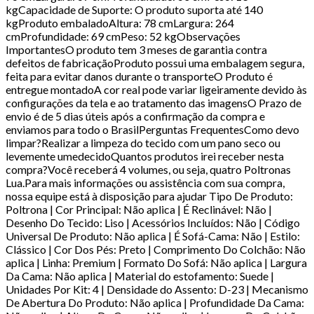
kgCapacidade de Suporte: O produto suporta até 140
kgProduto embaladoAltura: 78 cmLargura: 264
cmProfundidade: 69 cmPeso: 52 kgObservações
ImportantesO produto tem 3 meses de garantia contra
defeitos de fabricaçãoProduto possui uma embalagem segura,
feita para evitar danos durante o transporteO Produto é
entregue montadoA cor real pode variar ligeiramente devido às
configurações da tela e ao tratamento das imagensO Prazo de
envio é de 5 dias úteis após a confirmação da compra e
enviamos para todo o BrasilPerguntas FrequentesComo devo
limpar?Realizar a limpeza do tecido com um pano seco ou
levemente umedecidoQuantos produtos irei receber nesta
compra?Você receberá 4 volumes, ou seja, quatro Poltronas
Lua.Para mais informações ou assistência com sua compra,
nossa equipe está à disposição para ajudar Tipo De Produto:
Poltrona | Cor Principal: Não aplica | É Reclinável: Não |
Desenho Do Tecido: Liso | Acessórios Incluídos: Não | Código
Universal De Produto: Não aplica | É Sofá-Cama: Não | Estilo:
Clássico | Cor Dos Pés: Preto | Comprimento Do Colchão: Não
aplica | Linha: Premium | Formato Do Sofá: Não aplica | Largura
Da Cama: Não aplica | Material do estofamento: Suede |
Unidades Por Kit: 4 | Densidade do Assento: D-23 | Mecanismo
De Abertura Do Produto: Não aplica | Profundidade Da Cama: