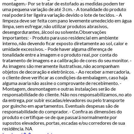
montagem.- Por se tratar de estofado as medidas podem ter
uma pequena variação de até 3 cm. - A tonalidade do produto
real poderá ter ligeira variação devido o lote de tecidos. - A
limpeza deve ser feita com pano levemente umedecido em água
limpa, sem esfregar, não utilizar produtos abrasivos,
desengordurantes, álcool ou solvente.Observações
importantes: - Produto para uso residencial em ambiente
interno, não devendo ficar exposto diretamente ao sol, calor e
umidade excessivos. - Pode haver alguma diferença de
tonalidade entre a imagem e o produto real, por conta do
tratamento de imagens e a calibração de cores do seu monitor. -
As imagens são meramente ilustrativas, não acompanham
objetos de decoração e eletrônicos. - Ao receber a mercadoria,
o cliente deve verificar as condições da embalagem, caso haja
alguma avaria não assine o comprovante de recebimento. -
Montagem, desmontagem e outras instalações serão de
responsabilidade do cliente. Não nos responsabilizamos, no ato
da entrega, por subir escadas/elevadores ou pelo transporte
por guincho em apartamentos. Eventuais despesas são de
responsabilidade do comprador. - Confira as dimensões do
produto e certifique-se de que passará normalmente por
supostos elevadores, portas, escadas e/ou corredores de sua
residência. NA