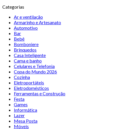
Categorias
Ar e ventilação
Armarinho e Artesanato
Automotivo
Bar
Bebê
Bomboniere
Brinquedos
Casa Inteligente
Cama e banho
Celulares e Telefonia
Copa do Mundo 2026
Cozinha
Eletroportáteis
Eletrodomésticos
Ferramentas e Construção
Festa
Games
Informática
Lazer
Mesa Posta
Móveis