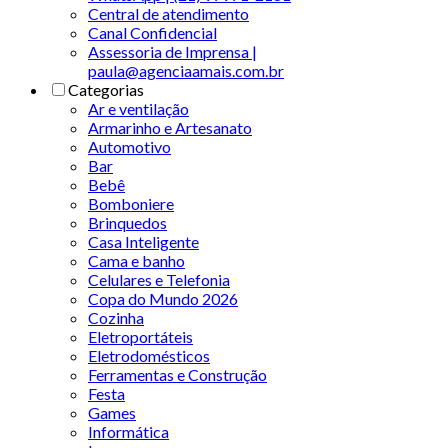
Central de atendimento
Canal Confidencial
Assessoria de Imprensa |
paula@agenciaamais.com.br
Categorias
Ar e ventilação
Armarinho e Artesanato
Automotivo
Bar
Bebê
Bomboniere
Brinquedos
Casa Inteligente
Cama e banho
Celulares e Telefonia
Copa do Mundo 2026
Cozinha
Eletroportáteis
Eletrodomésticos
Ferramentas e Construção
Festa
Games
Informática