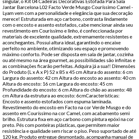
singular, o Kit 04 Cadeiras Decorativas Estofada Para Sala
Jantar Barcelona L02 Facto Verde Musgo Couríssimo Camel -
Lyam vem com a personalidade e elegância que sua decoração
merece! Estruturada em aço carbono, contrasta lindamente
com o encosto e assento estofados, cabe mencionar ainda seu
revestimento em Couríssimo e linho, é confeccionada por
materiais de excelente qualidade, extremamente resistentes e
aconchegantes. Possui altura ideal, garantindo o encaixe
perfeito no ambiente, otimizando seu espaço e promovendo
máximo conforto. Pode ser disposta em sala de jantar, cozinha
ou até mesmo na área gourmet, as possibilidades são infinitas e
as combinações ficarão perfeitas. Adquira já a sua!! Dimensões
do Produto (L x A x P) 52 x 85 x 45 cm Altura do assento: 6 cm
Largura do assento: 42 cm Altura do encosto ao assento: 40 cm
Altura do encosto: 16 cm Largura do encosto: 45 cm
Profundidade do encosto: 6 cm Altura do chão ao assento: 48
cm Altura da estrutura ao encosto: 6cmCaracterísticas:
Encosto e assento estofados com espuma laminada.
Revestimento do encosto em Facto na cor Verde Musgo e do
assento em Couríssimo na cor Camel, com acabamento semi
brilho. Estrutura fixa em aço carbono com pintura epóxi na cor
preto. Pés com ponteiras plásticas, que permitem maior
resistência e qualidade sem riscar o piso. Peso suportado de até
120 kg. Produto entregue desmontado, acompanha manual de