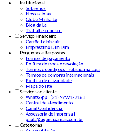
Institucional
Sobre nós
Nossas lojas
Clube Minha Le
Blog da Le
Trabalhe conosco
Serviço Financeiro
Cartão Le biscuit
Empréstimo Dim Dim
Perguntas e Respostas
Formas de pagamento
Política de troca e devolução
Termos e condições - retirada na Loja
Termos de compras internacionais
Politica de privacidade
Mapa do site
Serviços ao cliente
WhatsApp | (21) 97971-2181
Central de atendimento
Canal Confidencial
Assessoria de Imprensa |
paula@agenciaamais.com.br
Categorias
Ar e ventilação