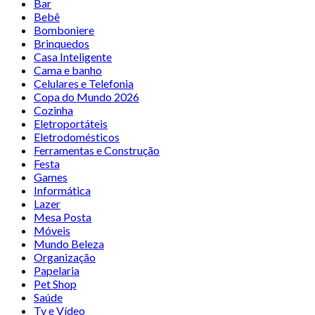
Bar
Bebê
Bomboniere
Brinquedos
Casa Inteligente
Cama e banho
Celulares e Telefonia
Copa do Mundo 2026
Cozinha
Eletroportáteis
Eletrodomésticos
Ferramentas e Construção
Festa
Games
Informática
Lazer
Mesa Posta
Móveis
Mundo Beleza
Organização
Papelaria
Pet Shop
Saúde
Tv e Vídeo