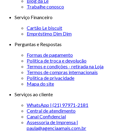
Blog da Le
Trabalhe conosco
Serviço Financeiro
Cartão Le biscuit
Empréstimo Dim Dim
Perguntas e Respostas
Formas de pagamento
Política de troca e devolução
Termos e condições - retirada na Loja
Termos de compras internacionais
Politica de privacidade
Mapa do site
Serviços ao cliente
WhatsApp | (21) 97971-2181
Central de atendimento
Canal Confidencial
Assessoria de Imprensa |
paula@agenciaamais.com.br