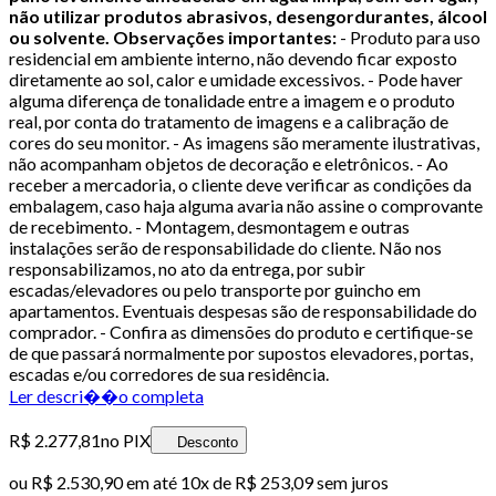
não utilizar produtos abrasivos, desengordurantes, álcool
ou solvente.
Observações importantes:
- Produto para uso
residencial em ambiente interno, não devendo ficar exposto
diretamente ao sol, calor e umidade excessivos. - Pode haver
alguma diferença de tonalidade entre a imagem e o produto
real, por conta do tratamento de imagens e a calibração de
cores do seu monitor. - As imagens são meramente ilustrativas,
não acompanham objetos de decoração e eletrônicos. - Ao
receber a mercadoria, o cliente deve verificar as condições da
embalagem, caso haja alguma avaria não assine o comprovante
de recebimento. - Montagem, desmontagem e outras
instalações serão de responsabilidade do cliente. Não nos
responsabilizamos, no ato da entrega, por subir
escadas/elevadores ou pelo transporte por guincho em
apartamentos. Eventuais despesas são de responsabilidade do
comprador. - Confira as dimensões do produto e certifique-se
de que passará normalmente por supostos elevadores, portas,
escadas e/ou corredores de sua residência.
Ler descri��o completa
R$ 2.277,81
no PIX
Desconto
ou
R$ 2.530,90
em até
10x de R$ 253,09 sem juros