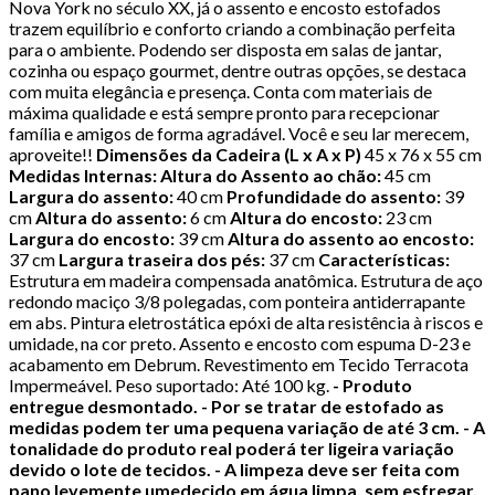
Nova York no século XX, já o assento e encosto estofados
trazem equilíbrio e conforto criando a combinação perfeita
para o ambiente. Podendo ser disposta em salas de jantar,
cozinha ou espaço gourmet, dentre outras opções, se destaca
com muita elegância e presença. Conta com materiais de
máxima qualidade e está sempre pronto para recepcionar
família e amigos de forma agradável. Você e seu lar merecem,
aproveite!!
Dimensões da Cadeira (L x A x P)
45 x 76 x 55 cm
Medidas Internas: Altura do Assento ao chão:
45 cm
Largura do assento:
40 cm
Profundidade do assento:
39
cm
Altura do assento:
6 cm
Altura do encosto:
23 cm
Largura do encosto:
39 cm
Altura do assento ao encosto:
37 cm
Largura traseira dos pés:
37 cm
Características:
Estrutura em madeira compensada anatômica. Estrutura de aço
redondo maciço 3/8 polegadas, com ponteira antiderrapante
em abs. Pintura eletrostática epóxi de alta resistência à riscos e
umidade, na cor preto. Assento e encosto com espuma D-23 e
acabamento em Debrum. Revestimento em Tecido Terracota
Impermeável. Peso suportado: Até 100 kg.
- Produto
entregue desmontado. - Por se tratar de estofado as
medidas podem ter uma pequena variação de até 3 cm. - A
tonalidade do produto real poderá ter ligeira variação
devido o lote de tecidos. - A limpeza deve ser feita com
pano levemente umedecido em água limpa, sem esfregar,