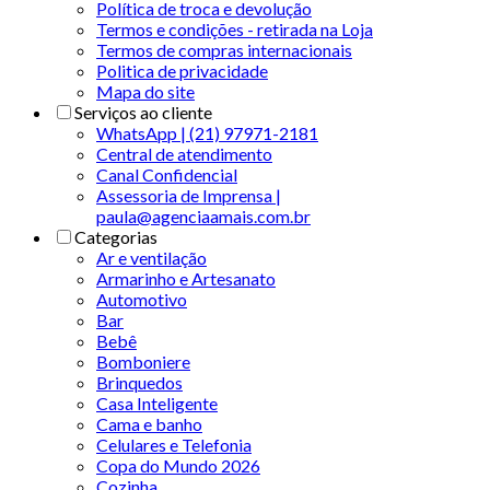
Política de troca e devolução
Termos e condições - retirada na Loja
Termos de compras internacionais
Politica de privacidade
Mapa do site
Serviços ao cliente
WhatsApp | (21) 97971-2181
Central de atendimento
Canal Confidencial
Assessoria de Imprensa |
paula@agenciaamais.com.br
Categorias
Ar e ventilação
Armarinho e Artesanato
Automotivo
Bar
Bebê
Bomboniere
Brinquedos
Casa Inteligente
Cama e banho
Celulares e Telefonia
Copa do Mundo 2026
Cozinha