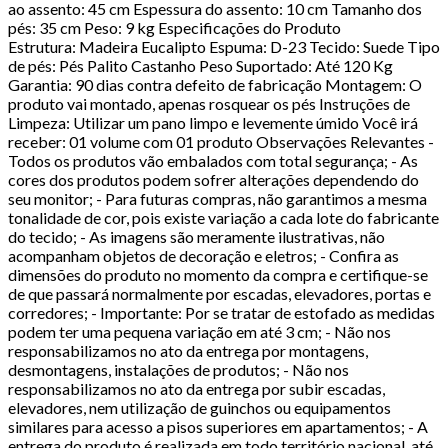
ao assento: 45 cm Espessura do assento: 10 cm Tamanho dos
pés: 35 cm Peso: 9 kg Especificações do Produto
Estrutura: Madeira Eucalipto Espuma: D-23 Tecido: Suede Tipo
de pés: Pés Palito Castanho Peso Suportado: Até 120 Kg
Garantia: 90 dias contra defeito de fabricação Montagem: O
produto vai montado, apenas rosquear os pés Instruções de
Limpeza: Utilizar um pano limpo e levemente úmido Você irá
receber: 01 volume com 01 produto Observações Relevantes -
Todos os produtos vão embalados com total segurança; - As
cores dos produtos podem sofrer alterações dependendo do
seu monitor; - Para futuras compras, não garantimos a mesma
tonalidade de cor, pois existe variação a cada lote do fabricante
do tecido; - As imagens são meramente ilustrativas, não
acompanham objetos de decoração e eletros; - Confira as
dimensões do produto no momento da compra e certifique-se
de que passará normalmente por escadas, elevadores, portas e
corredores; - Importante: Por se tratar de estofado as medidas
podem ter uma pequena variação em até 3 cm; - Não nos
responsabilizamos no ato da entrega por montagens,
desmontagens, instalações de produtos; - Não nos
responsabilizamos no ato da entrega por subir escadas,
elevadores, nem utilização de guinchos ou equipamentos
similares para acesso a pisos superiores em apartamentos; - A
entrega do produto é realizada em todo território nacional, até