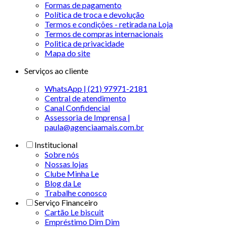
Formas de pagamento
Política de troca e devolução
Termos e condições - retirada na Loja
Termos de compras internacionais
Politica de privacidade
Mapa do site
Serviços ao cliente
WhatsApp | (21) 97971-2181
Central de atendimento
Canal Confidencial
Assessoria de Imprensa |
paula@agenciaamais.com.br
Institucional
Sobre nós
Nossas lojas
Clube Minha Le
Blog da Le
Trabalhe conosco
Serviço Financeiro
Cartão Le biscuit
Empréstimo Dim Dim