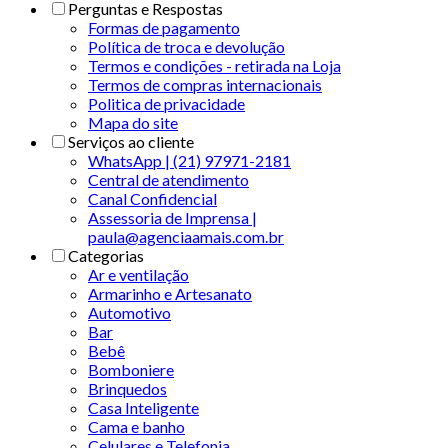
Perguntas e Respostas
Formas de pagamento
Política de troca e devolução
Termos e condições - retirada na Loja
Termos de compras internacionais
Politica de privacidade
Mapa do site
Serviços ao cliente
WhatsApp | (21) 97971-2181
Central de atendimento
Canal Confidencial
Assessoria de Imprensa |
paula@agenciaamais.com.br
Categorias
Ar e ventilação
Armarinho e Artesanato
Automotivo
Bar
Bebê
Bomboniere
Brinquedos
Casa Inteligente
Cama e banho
Celulares e Telefonia