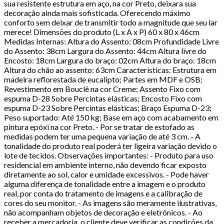
sua resistente estrutura em aço, na cor Preto, deixara sua
decoração ainda mais sofisticada. Oferecendo máximo
conforto sem deixar de transmitir todo a magnitude que seu lar
merece! Dimensões do produto (L x A x P) 60 x 80 x 46cm
Medidas Internas: Altura do Assento: 08cm Profundidade Livre
do Assento: 38cm Largura do Assento: 44cm Altura livre do
Encosto: 18cm Largura do braço: 02cm Altura do braço: 18cm
Altura do chão ao assento: 63cm Características: Estrutura em
madeira reflorestada de eucalipto; Partes em MDF e OSB;
Revestimento em Bouclê na cor Creme; Assento Fixo com
espuma D-28 Sobre Percintas elásticas; Encosto Fixo com
espuma D-23 Sobre Percintas elásticas; Braço Espuma D-23;
Peso suportado: Até 150 kg; Base em aço com acabamento em
pintura epóxi na cor Preto. - Por se tratar de estofado as
medidas podem ter uma pequena variação de até 3 cm. - A
tonalidade do produto real poderá ter ligeira variação devido o
lote de tecidos. Observações importantes: - Produto para uso
residencial em ambiente interno, não devendo ficar exposto
diretamente ao sol, calor e umidade excessivos. - Pode haver
alguma diferença de tonalidade entre a imagem e o produto
real, por conta do tratamento de imagens e a calibração de
cores do seu monitor. - As imagens são meramente ilustrativas,
não acompanham objetos de decoração e eletrônicos. - Ao
receber a mercadoria, o cliente deve verificar as condições da