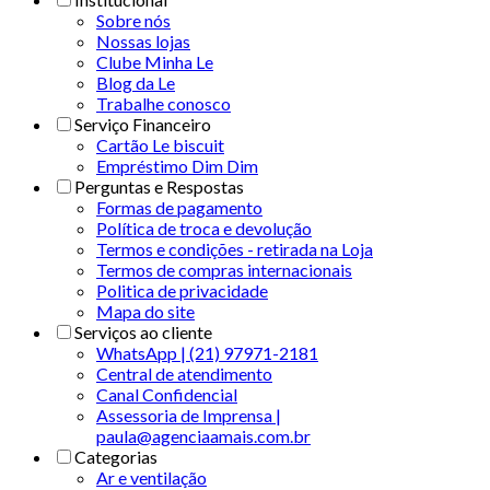
Sobre nós
Nossas lojas
Clube Minha Le
Blog da Le
Trabalhe conosco
Serviço Financeiro
Cartão Le biscuit
Empréstimo Dim Dim
Perguntas e Respostas
Formas de pagamento
Política de troca e devolução
Termos e condições - retirada na Loja
Termos de compras internacionais
Politica de privacidade
Mapa do site
Serviços ao cliente
WhatsApp | (21) 97971-2181
Central de atendimento
Canal Confidencial
Assessoria de Imprensa |
paula@agenciaamais.com.br
Categorias
Ar e ventilação