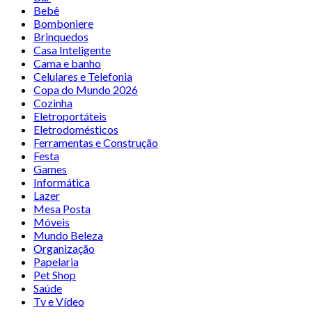
Bebê
Bomboniere
Brinquedos
Casa Inteligente
Cama e banho
Celulares e Telefonia
Copa do Mundo 2026
Cozinha
Eletroportáteis
Eletrodomésticos
Ferramentas e Construção
Festa
Games
Informática
Lazer
Mesa Posta
Móveis
Mundo Beleza
Organização
Papelaria
Pet Shop
Saúde
Tv e Vídeo