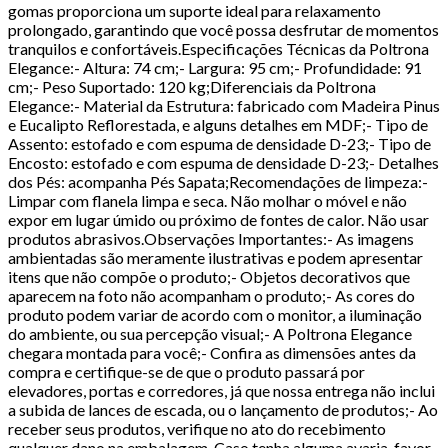
gomas proporciona um suporte ideal para relaxamento
prolongado, garantindo que você possa desfrutar de momentos
tranquilos e confortáveis.Especificações Técnicas da Poltrona
Elegance:- Altura: 74 cm;- Largura: 95 cm;- Profundidade: 91
cm;- Peso Suportado: 120 kg;Diferenciais da Poltrona
Elegance:- Material da Estrutura: fabricado com Madeira Pinus
e Eucalipto Reflorestada, e alguns detalhes em MDF;- Tipo de
Assento: estofado e com espuma de densidade D-23;- Tipo de
Encosto: estofado e com espuma de densidade D-23;- Detalhes
dos Pés: acompanha Pés Sapata;Recomendações de limpeza:-
Limpar com flanela limpa e seca. Não molhar o móvel e não
expor em lugar úmido ou próximo de fontes de calor. Não usar
produtos abrasivos.Observações Importantes:- As imagens
ambientadas são meramente ilustrativas e podem apresentar
itens que não compõe o produto;- Objetos decorativos que
aparecem na foto não acompanham o produto;- As cores do
produto podem variar de acordo com o monitor, a iluminação
do ambiente, ou sua percepção visual;- A Poltrona Elegance
chegara montada para você;- Confira as dimensões antes da
compra e certifique-se de que o produto passará por
elevadores, portas e corredores, já que nossa entrega não inclui
a subida de lances de escada, ou o lançamento de produtos;- Ao
receber seus produtos, verifique no ato do recebimento
qualquer dano na embalagem. Caso tenha alguma avaria, favor