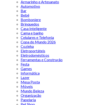
Armarinho e Artesanato
Automotivo
Bar
Bebê
Bomboniere
Brinquedos
Casa Inteligente
Cama e banho
Celulares e Telefonia
Copa do Mundo 2026
Cozinha
Eletroportáteis
Eletrodomésticos
Ferramentas e Construção
Festa
Games
Informática
Lazer
Mesa Posta
Móveis
Mundo Beleza
Organização
Papelaria
Pet Shop